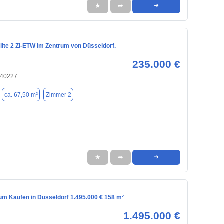
★
➦
➜
ilte 2 Zi-ETW im Zentrum von Düsseldorf.
235.000 €
 40227
ca. 67,50 m²
Zimmer 2
★
➦
➜
m Kaufen in Düsseldorf 1.495.000 € 158 m²
1.495.000 €