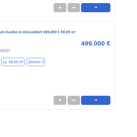
★
➦
➜
m Kaufen in Düsseldorf 499.000 € 98.89 m²
499.000 €
 40237
ca. 98,89 m²
Zimmer 3
★
➦
➜