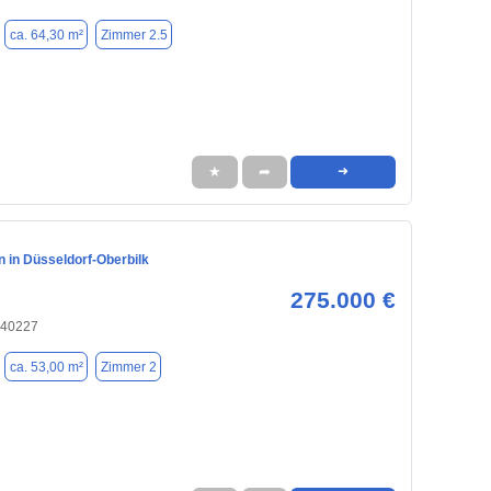
ca. 64,30 m²
Zimmer 2.5
★
➦
➜
 in Düsseldorf-Oberbilk
275.000 €
 40227
ca. 53,00 m²
Zimmer 2