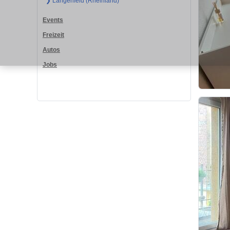
❯ Langenfeld (Rheinland)
Events
Freizeit
Autos
Jobs