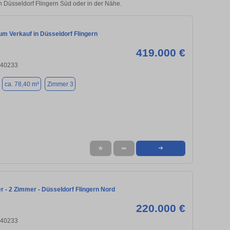
in Düsseldorf Flingern Süd oder in der Nähe.
m Verkauf in Düsseldorf Flingern
419.000 €
 40233
ca. 78,40 m²
Zimmer 3
★
➦
➜
 - 2 Zimmer - Düsseldorf Flingern Nord
220.000 €
 40233