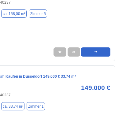
 40237
ca. 158,00 m²
Zimmer 5
★
➦
➜
m Kaufen in Düsseldorf 149.000 € 33.74 m²
149.000 €
 40237
ca. 33,74 m²
Zimmer 1