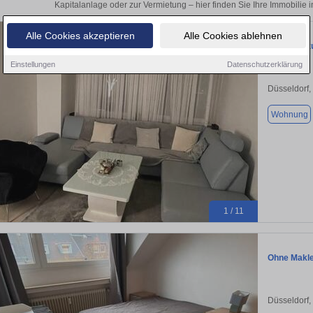
Kapitalanlage oder zur Vermietung – hier finden Sie Ihre Immobilie 
Alle Cookies akzeptieren
Alle Cookies ablehnen
Wohnung zu
Einstellungen
Datenschutzerklärung
Düsseldorf,
Wohnung
1 / 11
Ohne Makler
Düsseldorf,