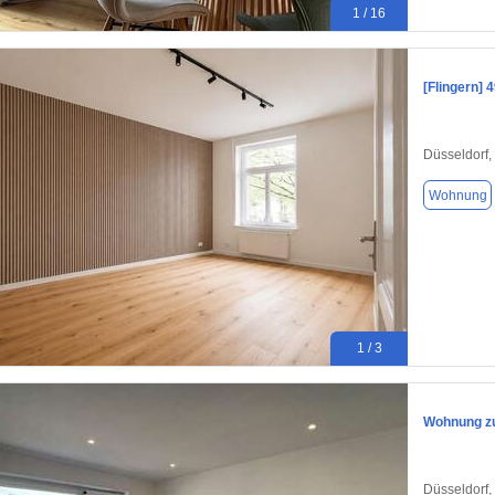
1 / 16
[Flingern]
Düsseldorf,
Wohnung
1 / 3
Wohnung zu
Düsseldorf,