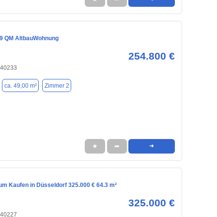
 49 QM AltbauWohnung
254.800 €
 40233
ca. 49,00 m²
Zimmer 2
★
➦
➜
m Kaufen in Düsseldorf 325.000 € 64.3 m²
325.000 €
 40227