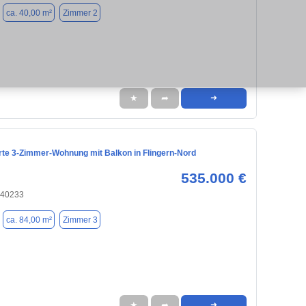
ca. 40,00 m²
Zimmer 2
★
➦
➜
rte 3-Zimmer-Wohnung mit Balkon in Flingern-Nord
535.000 €
 40233
ca. 84,00 m²
Zimmer 3
★
➦
➜