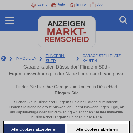
Event
Auto
Immo
Job
ANZEIGEN
MARKT-
REMSCHEID
FLINGERN-
GARAGE-STELLPLATZ-
❯
IMMOBILIEN
❯
❯
SUED
KAUFEN
Garage kaufen Düsseldorf Flingern Süd -
Eigentumswohnung in der Nähe finden auch von privat
Finden Sie hier Ihre Garage zum kaufen in Düsseldorf
Flingern Süd
Suchen Sie in Düsseldorf Flingern Süd eine Garage zum kaufen?
Finden Sie hier eine große Auswahl an Eigentumswohnungen. Egal, ob
als Kapitalanlage oder zur Vermietung – hier finden Sie Ihre Immobilie
in Düsseldorf Flingern Süd oder in der Nähe.
Alle Cookies akzeptieren
Alle Cookies ablehnen
Leider konnten wir derzeit keine passenden Objekte finden. Schauen Sie