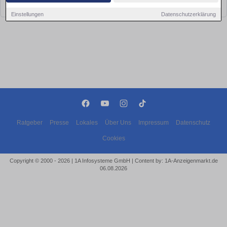
bald wieder vorbei!
Einstellungen
Datenschutzerklärung
Ratgeber
Presse
Lokales
Über Uns
Impressum
Datenschutz
Cookies
Copyright © 2000 - 2026 | 1A Infosysteme GmbH | Content by: 1A-Anzeigenmarkt.de
06.08.2026