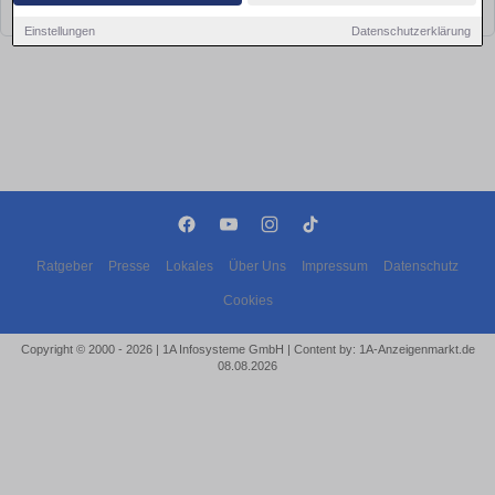
bald wieder vorbei!
Einstellungen
Datenschutzerklärung
Ratgeber
Presse
Lokales
Über Uns
Impressum
Datenschutz
Cookies
Copyright © 2000 - 2026 | 1A Infosysteme GmbH | Content by: 1A-Anzeigenmarkt.de
08.08.2026