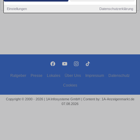
bald wieder vorbei!
Einstellungen
Datenschutzerklärung
Ratgeber
Presse
Lokales
Über Uns
Impressum
Datenschutz
Cookies
Copyright © 2000 - 2026 | 1A Infosysteme GmbH | Content by: 1A-Anzeigenmarkt.de
07.08.2026