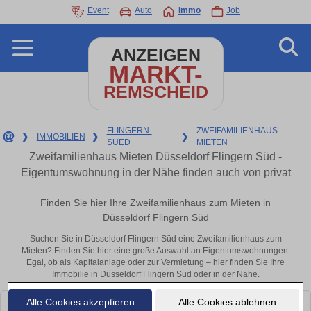
Event
Auto
Immo
Job
ANZEIGEN
MARKT-
REMSCHEID
FLINGERN-
ZWEIFAMILIENHAUS-
❯
IMMOBILIEN
❯
❯
SUED
MIETEN
Zweifamilienhaus Mieten Düsseldorf Flingern Süd -
Eigentumswohnung in der Nähe finden auch von privat
Finden Sie hier Ihre Zweifamilienhaus zum Mieten in
Düsseldorf Flingern Süd
Suchen Sie in Düsseldorf Flingern Süd eine Zweifamilienhaus zum
Mieten? Finden Sie hier eine große Auswahl an Eigentumswohnungen.
Egal, ob als Kapitalanlage oder zur Vermietung – hier finden Sie Ihre
Immobilie in Düsseldorf Flingern Süd oder in der Nähe.
Alle Cookies akzeptieren
Alle Cookies ablehnen
Leider konnten wir derzeit keine passenden Objekte finden. Schauen Sie