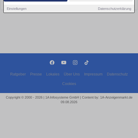
bald wieder vorbei!
Einstellungen
Datenschutzerklärung
Ratgeber
Presse
Lokales
Über Uns
Impressum
Datenschutz
Cookies
Copyright © 2000 - 2026 | 1A Infosysteme GmbH | Content by: 1A-Anzeigenmarkt.de
09.08.2026