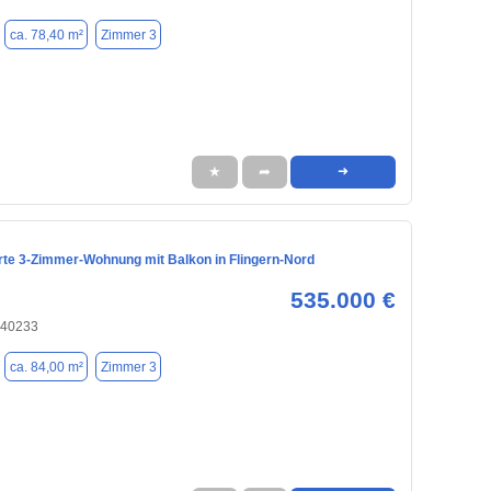
ca. 78,40 m²
Zimmer 3
★
➦
➜
rte 3-Zimmer-Wohnung mit Balkon in Flingern-Nord
535.000 €
 40233
ca. 84,00 m²
Zimmer 3