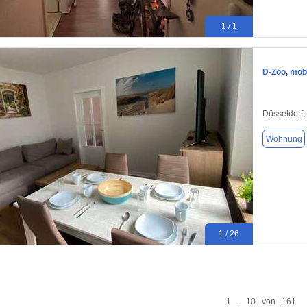
1 / 1
D-Zoo, möbl
Düsseldorf,
Wohnung
1 / 26
1 - 10 von 161