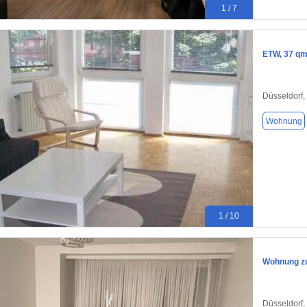
1 / 7
ETW, 37 qm,
Düsseldorf,
Wohnung
1 / 10
Wohnung zu
Düsseldorf,