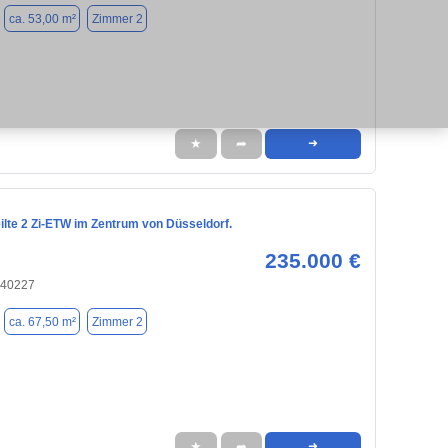
ca. 53,00 m²
Zimmer 2
★
➦
➜
ilte 2 Zi-ETW im Zentrum von Düsseldorf.
235.000 €
 40227
ca. 67,50 m²
Zimmer 2
★
➦
➜