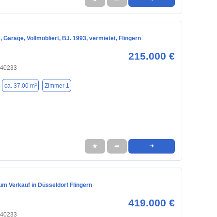
 Garage, Vollmöbliert, BJ. 1993, vermietet, Flingern
215.000 €
 40233
ca. 37,00 m²
Zimmer 1
★
➦
➜
m Verkauf in Düsseldorf Flingern
419.000 €
 40233