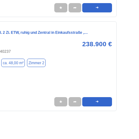
★
➦
➜
. 2 Zi. ETW, ruhig und Zentral in Einkaufsstraße ,…
238.900 €
 40237
ca. 48,00 m²
Zimmer 2
★
➦
➜