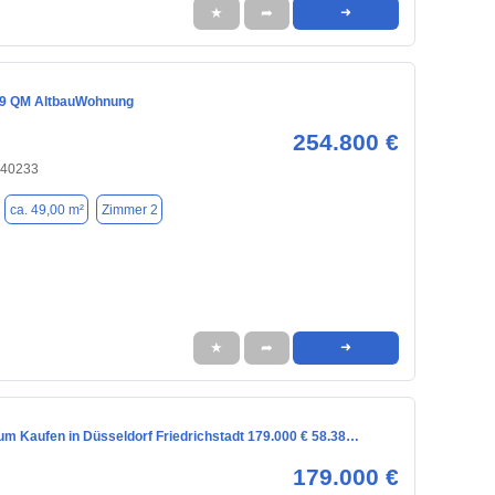
★
➦
➜
 49 QM AltbauWohnung
254.800 €
 40233
ca. 49,00 m²
Zimmer 2
★
➦
➜
m Kaufen in Düsseldorf Friedrichstadt 179.000 € 58.38…
179.000 €