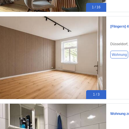
1 / 16
[Flingern]
Düsseldorf,
Wohnung
1 / 3
Wohnung zu