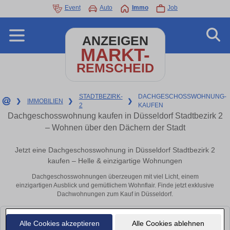
Event
Auto
Immo
Job
ANZEIGEN
MARKT-
REMSCHEID
STADTBEZIRK-
DACHGESCHOSSWOHNUNG-
❯
IMMOBILIEN
❯
❯
2
KAUFEN
Dachgeschosswohnung kaufen in Düsseldorf Stadtbezirk 2
– Wohnen über den Dächern der Stadt
Jetzt eine Dachgeschosswohnung in Düsseldorf Stadtbezirk 2
kaufen – Helle & einzigartige Wohnungen
Dachgeschosswohnungen überzeugen mit viel Licht, einem
einzigartigen Ausblick und gemütlichem Wohnflair. Finde jetzt exklusive
Dachwohnungen zum Kauf in Düsseldorf.
Leider konnten wir derzeit keine passenden Objekte finden. Schauen Sie
Alle Cookies akzeptieren
Alle Cookies ablehnen
bald wieder vorbei!