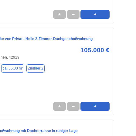
★
➦
➜
ite von Privat - Helle 2-Zimmer-Dachgeschoßwohnung
105.000 €
chen, 42929
ca. 36,00 m²
Zimmer 2
★
➦
➜
ßwohnung mit Dachterrasse in ruhiger Lage