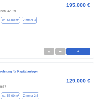
195.000 €
chen, 42929
ca. 64,00 m²
Zimmer 3
★
➦
➜
ohnung für Kapitalanleger
129.000 €
42657
ca. 53,00 m²
Zimmer 2.5