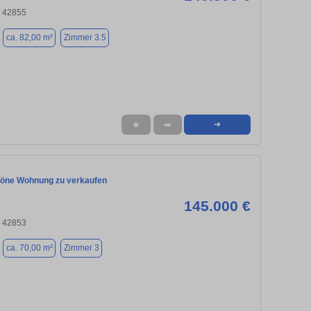
 42855
ca. 82,00 m²
Zimmer 3.5
★
➦
➜
öne Wohnung zu verkaufen
145.000 €
 42853
ca. 70,00 m²
Zimmer 3