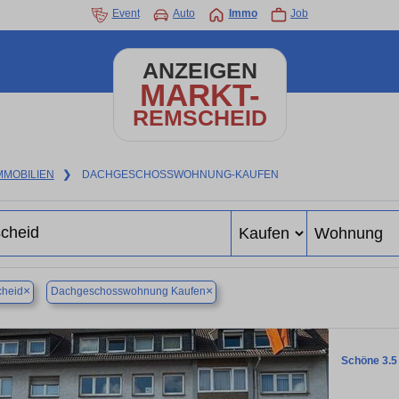
Event
Auto
Immo
Job
ANZEIGEN
MARKT-
REMSCHEID
MMOBILIEN
❯
DACHGESCHOSSWOHNUNG-KAUFEN
×
×
heid
Dachgeschosswohnung Kaufen
Schöne 3.5 