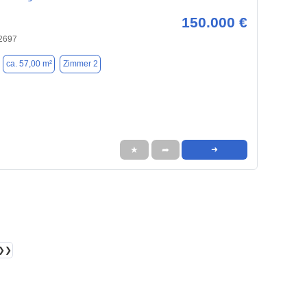
150.000 €
42697
ca. 57,00 m²
Zimmer 2
★
➦
➜
❯❯