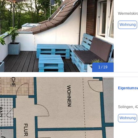
Wermelskir
Wohnung
1 / 19
Eigentumsw
Solingen, 
Wohnung