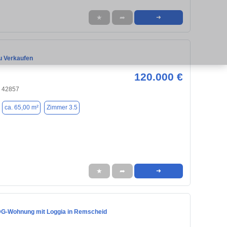
★
➦
➜
 Verkaufen
120.000 €
 42857
ca. 65,00 m²
Zimmer 3.5
★
➦
➜
G-Wohnung mit Loggia in Remscheid