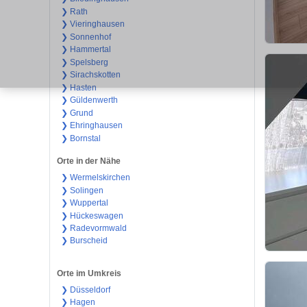
❯ Rath
❯ Vieringhausen
❯ Sonnenhof
❯ Hammertal
❯ Spelsberg
❯ Sirachskotten
❯ Hasten
❯ Güldenwerth
❯ Grund
❯ Ehringhausen
❯ Bornstal
Orte in der Nähe
❯ Wermelskirchen
❯ Solingen
❯ Wuppertal
❯ Hückeswagen
❯ Radevormwald
❯ Burscheid
Orte im Umkreis
❯ Düsseldorf
❯ Hagen