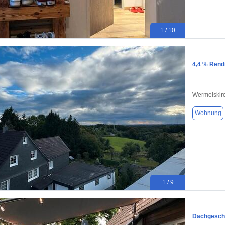
1 / 10
4,4 % Rend
Wermelskir
Wohnung
1 / 9
Dachgescho