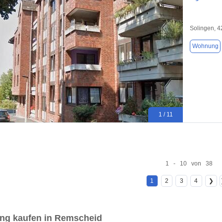
Solingen, 
Wohnung
1 / 11
1 - 10 von 38
1
2
3
4
❯
g kaufen in Remscheid