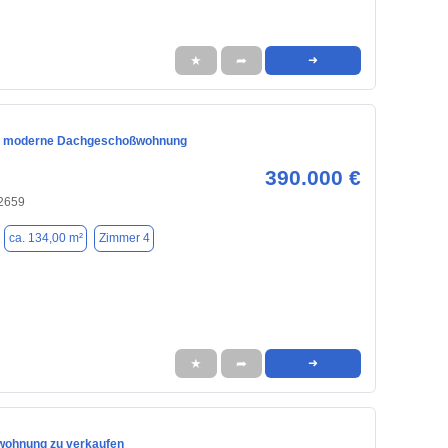
★
➦
➜
e moderne Dachgeschoßwohnung
390.000 €
42659
ca. 134,00 m²
Zimmer 4
★
➦
➜
wohnung zu verkaufen