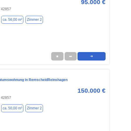
95.000 €
 42857
ca. 56,00 m²
Zimmer 2
★
➦
➜
ntumswohnung in RemscheidReinshagen
150.000 €
 42857
ca. 50,00 m²
Zimmer 2