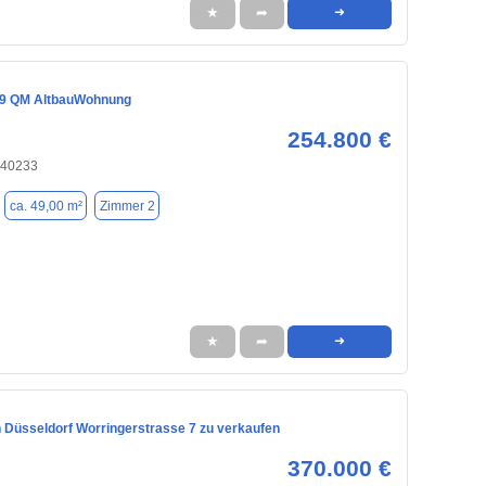
★
➦
➜
 49 QM AltbauWohnung
254.800 €
 40233
ca. 49,00 m²
Zimmer 2
★
➦
➜
 Düsseldorf Worringerstrasse 7 zu verkaufen
370.000 €