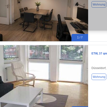
Wohnung
1 / 7
ETW, 37 qm,
Düsseldorf,
Wohnung