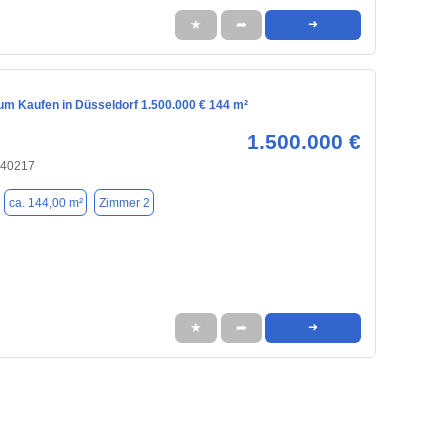
★
➦
➜
m Kaufen in Düsseldorf 1.500.000 € 144 m²
1.500.000 €
 40217
ca. 144,00 m²
Zimmer 2
★
➦
➜