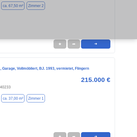
ca. 67,50 m²
Zimmer 2
★
➦
➜
 Garage, Vollmöbliert, BJ. 1993, vermietet, Flingern
215.000 €
 40233
ca. 37,00 m²
Zimmer 1
★
➦
➜