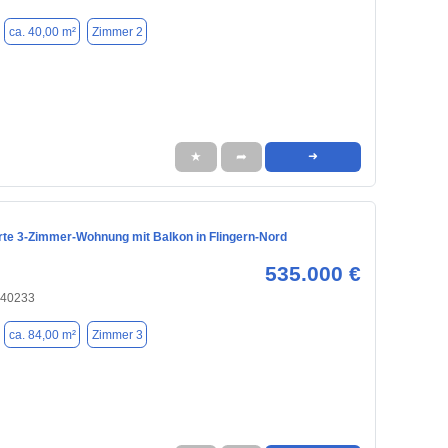
ca. 40,00 m²
Zimmer 2
★
➦
➜
rte 3-Zimmer-Wohnung mit Balkon in Flingern-Nord
535.000 €
 40233
ca. 84,00 m²
Zimmer 3