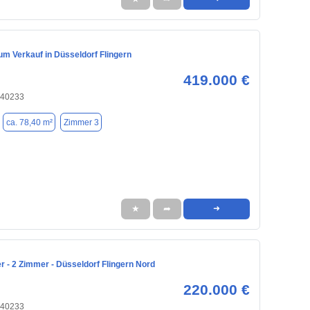
m Verkauf in Düsseldorf Flingern
419.000 €
 40233
ca. 78,40 m²
Zimmer 3
★
➦
➜
 - 2 Zimmer - Düsseldorf Flingern Nord
220.000 €
 40233