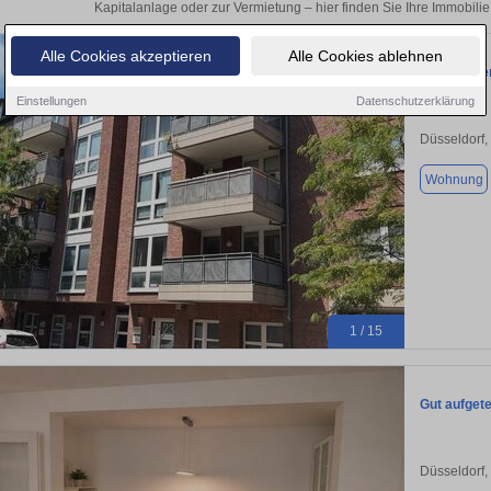
Kapitalanlage oder zur Vermietung – hier finden Sie Ihre Immobilie
Alle Cookies akzeptieren
Alle Cookies ablehnen
Willkommen
Einstellungen
Datenschutzerklärung
Düsseldorf,
Wohnung
1 / 15
Gut aufgete
Düsseldorf,