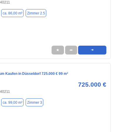
 40211
ca. 86,00 m²
Zimmer 2.5
★
➦
➜
m Kaufen in Düsseldorf 725.000 € 99 m²
725.000 €
 40211
ca. 99,00 m²
Zimmer 3