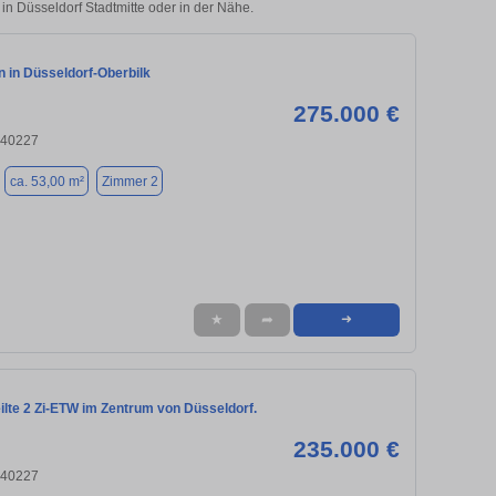
 in Düsseldorf Stadtmitte oder in der Nähe.
 in Düsseldorf-Oberbilk
275.000 €
 40227
ca. 53,00 m²
Zimmer 2
★
➦
➜
ilte 2 Zi-ETW im Zentrum von Düsseldorf.
235.000 €
 40227