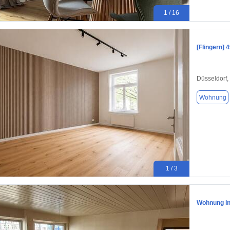
1 / 16
[Flingern]
Düsseldorf,
Wohnung
1 / 3
Wohnung in