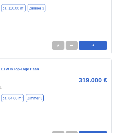
ca. 116,00 m²
Zimmer 3
★
➦
➜
 ETW in Top-Lage Haan
319.000 €
1
ca. 84,00 m²
Zimmer 3