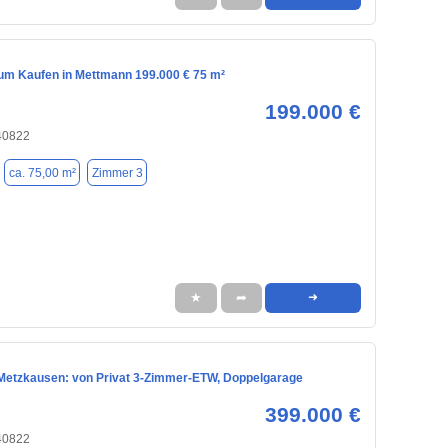
m Kaufen in Mettmann 199.000 € 75 m²
199.000 €
40822
ca. 75,00 m²
Zimmer 3
★
➦
➜
etzkausen: von Privat 3-Zimmer-ETW, Doppelgarage
399.000 €
40822