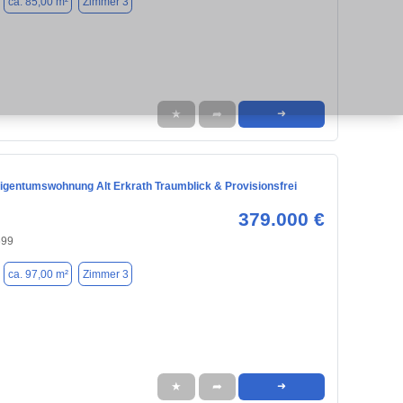
ca. 85,00 m²
Zimmer 3
★
➦
➜
igentumswohnung Alt Erkrath Traumblick & Provisionsfrei
379.000 €
699
ca. 97,00 m²
Zimmer 3
★
➦
➜