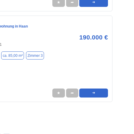
★
➦
➜
wohnung in Haan
190.000 €
1
ca. 85,00 m²
Zimmer 3
★
➦
➜