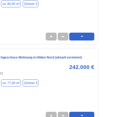
ca. 80,00 m²
Zimmer 3
★
➦
➜
hgeschoss-Wohnung in Hilden Nord (aktuell vermietet)
242.000 €
721
ca. 77,00 m²
Zimmer 3
★
➦
➜