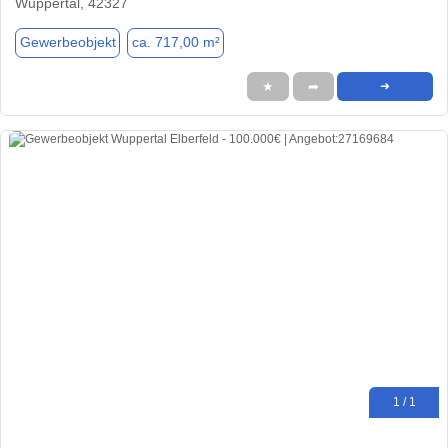
Wuppertal, 42327
Gewerbeobjekt
ca. 717,00 m²
★
➦
➜
1 / 1