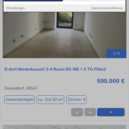
Einstellungen
Datenschutzerklärung
1 / 9
D-dorf-Niederkassel! 3-4 Raum EG-WE + 2 TG Plätz2
595.000 €
Düsseldorf, 40547
Gewerbeobjekt
ca. 114,50 m²
Zimmer 4
★
➦
➜