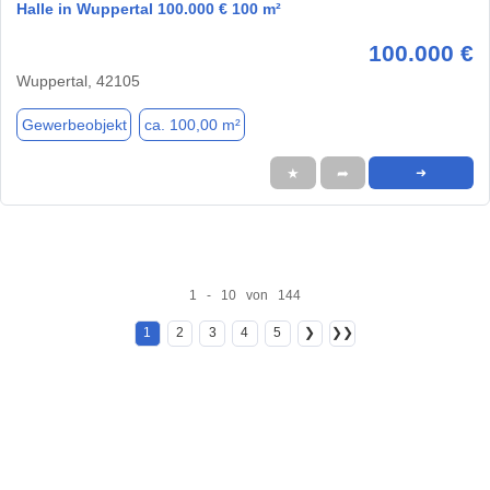
Halle in Wuppertal 100.000 € 100 m²
100.000 €
Wuppertal, 42105
Gewerbeobjekt
ca. 100,00 m²
★
➦
➜
1 - 10 von 144
1
2
3
4
5
❯
❯❯