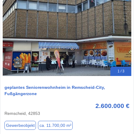
1 / 3
geplantes Seniorenwohnheim in Remscheid-City,
Fußgängerzone
2.600.000 €
Remscheid, 42853
Gewerbeobjekt
ca. 11.700,00 m²