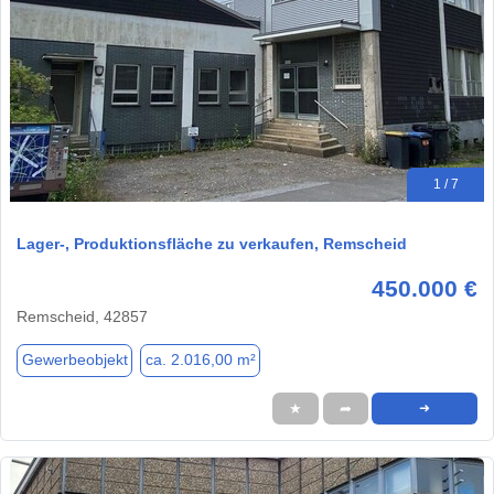
1 / 7
Lager-, Produktionsfläche zu verkaufen, Remscheid
450.000 €
Remscheid, 42857
Gewerbeobjekt
ca. 2.016,00 m²
★
➦
➜