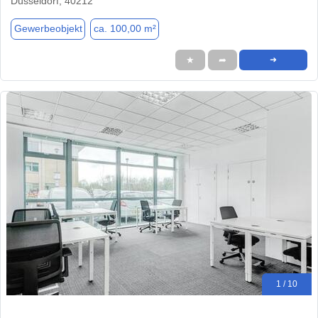
Düsseldorf, 40212
Gewerbeobjekt
ca. 100,00 m²
★
➦
➜
1 / 10