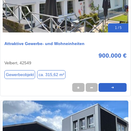
1 / 5
Attraktive Gewerbe- und Wohneinheiten
900.000 €
Velbert, 42549
Gewerbeobjekt
ca. 315,62 m²
★
➦
➜