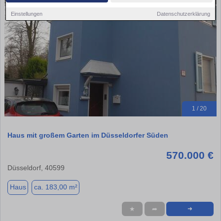
Einstellungen
Datenschutzerklärung
1 / 20
Haus mit großem Garten im Düsseldorfer Süden
570.000 €
Düsseldorf, 40599
Haus
ca. 183,00 m²
★
➦
➜