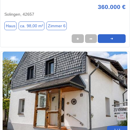
360.000 €
Solingen, 42657
Haus
ca. 98,00 m²
Zimmer 6
★
➦
➜