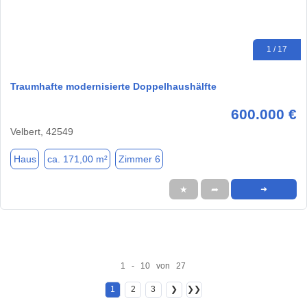
1 / 17
Traumhafte modernisierte Doppelhaushälfte
600.000 €
Velbert, 42549
Haus
ca. 171,00 m²
Zimmer 6
★
➦
➜
1 - 10 von 27
1
2
3
❯
❯❯