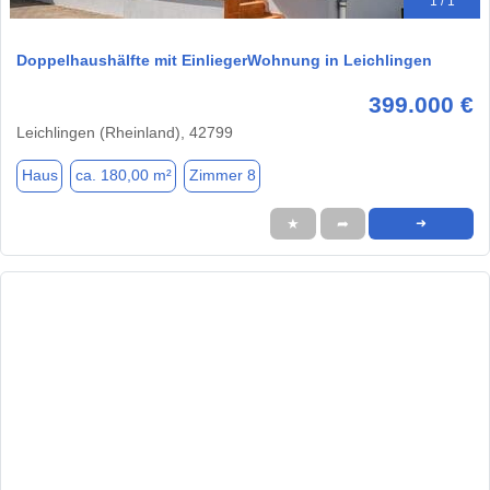
1 / 1
Doppelhaushälfte mit EinliegerWohnung in Leichlingen
399.000 €
Leichlingen (Rheinland), 42799
Haus
ca. 180,00 m²
Zimmer 8
★
➦
➜