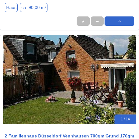
Haus
ca. 90,00 m²
★
➦
➜
1 / 14
2 Familienhaus Düsseldorf Vennhausen 700qm Grund 170qm