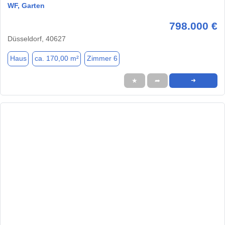
WF, Garten
798.000 €
Düsseldorf, 40627
Haus
ca. 170,00 m²
Zimmer 6
★
➦
➜