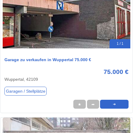
1 / 1
Garage zu verkaufen in Wuppertal 75.000 €
75.000 €
Wuppertal, 42109
Garagen / Stellplätze
★
➦
➜