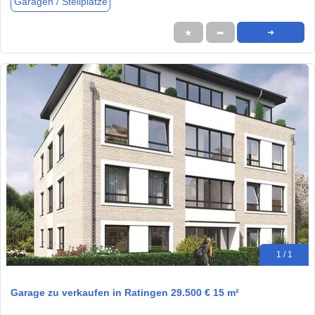
Garagen / Stellplätze
★
➦
➜
1 / 1
Garage zu verkaufen in Ratingen 29.500 € 15 m²