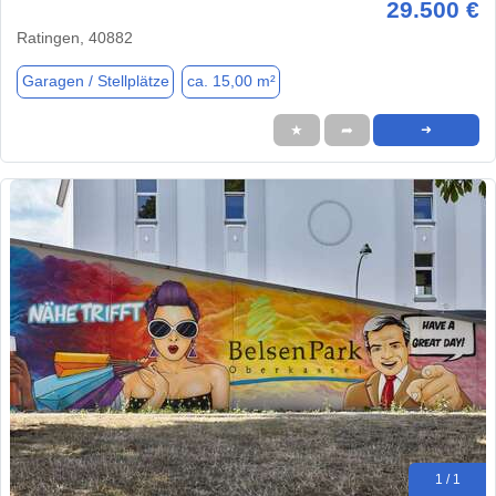
29.500 €
Ratingen, 40882
Garagen / Stellplätze
ca. 15,00 m²
★
➦
➜
1 / 1