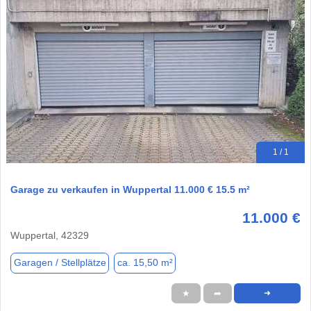
1 / 1
Garage zu verkaufen in Wuppertal 11.000 € 15.5 m²
11.000 €
Wuppertal, 42329
Garagen / Stellplätze
ca. 15,50 m²
★
➦
➜