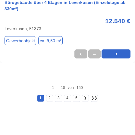
Bürogebäude über 4 Etagen in Leverkusen (Einzeletage ab
330m²)
12.540 €
Leverkusen, 51373
Gewerbeobjekt
ca. 9,50 m²
★
➦
➜
1 - 10 von 150
1
2
3
4
5
❯
❯❯