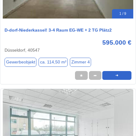
1 / 9
D-dorf-Niederkassel! 3-4 Raum EG-WE + 2 TG Plätz2
595.000 €
Düsseldorf, 40547
Gewerbeobjekt
ca. 114,50 m²
Zimmer 4
★
➦
➜