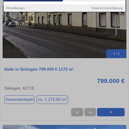
Einstellungen
Datenschutzerklärung
1 / 1
Halle in Solingen 799.000 € 1172 m²
799.000 €
Solingen, 42719
Gewerbeobjekt
ca. 1.172,00 m²
★
➦
➜