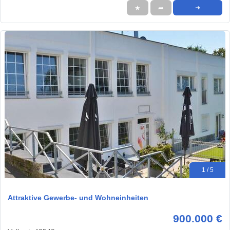
★
➦
➜
1 / 5
Attraktive Gewerbe- und Wohneinheiten
900.000 €