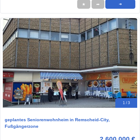
★
➦
➜
1 / 3
geplantes Seniorenwohnheim in Remscheid-City,
Fußgängerzone
2.600.000 €