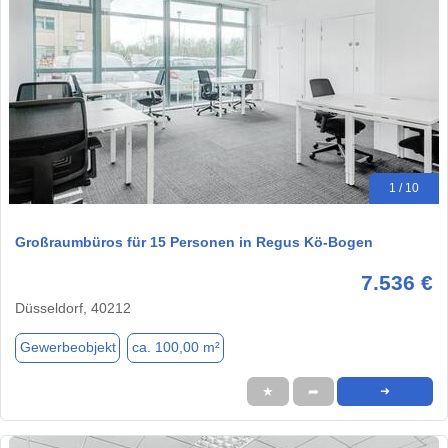
1 / 10
Großraumbüros für 15 Personen in Regus Kö-Bogen
7.536 €
Düsseldorf, 40212
Gewerbeobjekt
ca. 100,00 m²
★
➦
➜