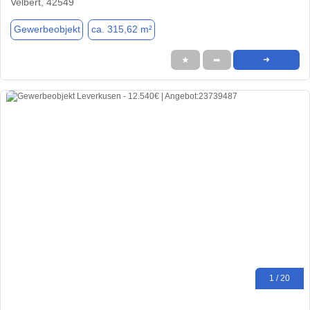
Velbert, 42549
Gewerbeobjekt
ca. 315,62 m²
★
➦
➜
1 / 20