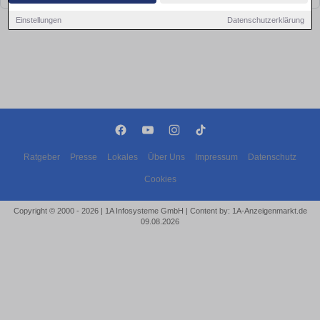
Einstellungen
Datenschutzerklärung
Ratgeber
Presse
Lokales
Über Uns
Impressum
Datenschutz
Cookies
Copyright © 2000 - 2026 | 1A Infosysteme GmbH | Content by: 1A-Anzeigenmarkt.de
09.08.2026