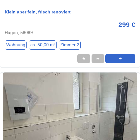
Klein aber fein, frisch renoviert
299 €
Hagen, 58089
Wohnung
ca. 50,00 m²
Zimmer 2
★
➦
➜