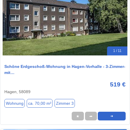
1 / 11
Schöne Erdgeschoß-Wohnung in Hagen-Vorhalle - 3-Zimmer-
mit…
519 €
Hagen, 58089
Wohnung
ca. 70,00 m²
Zimmer 3
★
➦
➜