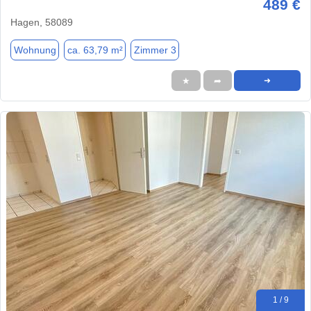
489 €
Hagen, 58089
Wohnung
ca. 63,79 m²
Zimmer 3
★
➦
➜
1 / 9