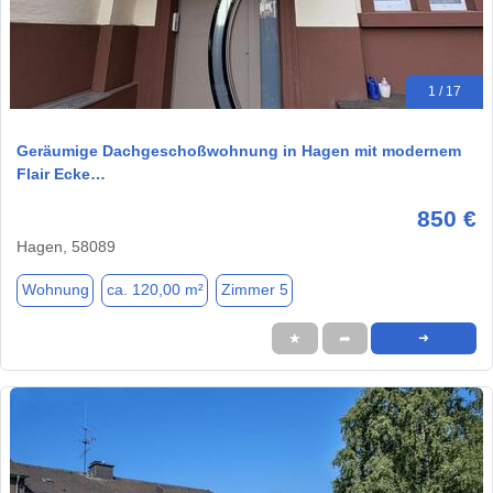
1 / 17
Geräumige Dachgeschoßwohnung in Hagen mit modernem
Flair Ecke…
850 €
Hagen, 58089
Wohnung
ca. 120,00 m²
Zimmer 5
★
➦
➜