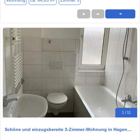
Wohnung
ca. 64,85 m²
Zimmer 3
★
➦
➜
1 / 11
Schöne und einzugsbereite 3-Zimmer-Wohnung in Hagen…