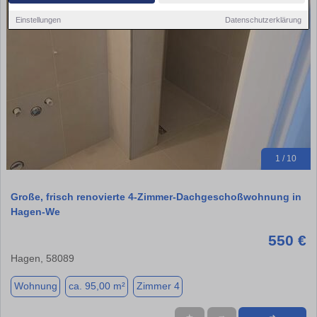
Einstellungen
Datenschutzerklärung
1 / 10
Große, frisch renovierte 4-Zimmer-Dachgeschoßwohnung in
Hagen-We
550 €
Hagen, 58089
Wohnung
ca. 95,00 m²
Zimmer 4