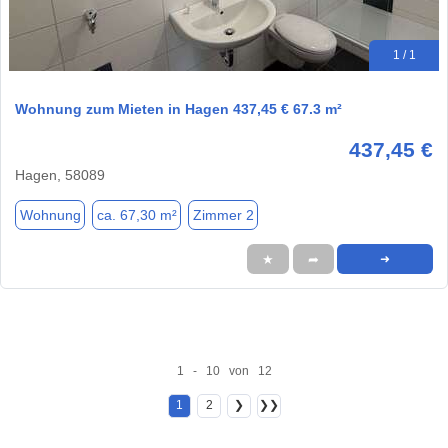
1 / 1
Wohnung zum Mieten in Hagen 437,45 € 67.3 m²
437,45 €
Hagen, 58089
Wohnung
ca. 67,30 m²
Zimmer 2
★
➦
➜
1 - 10 von 12
1
2
❯
❯❯