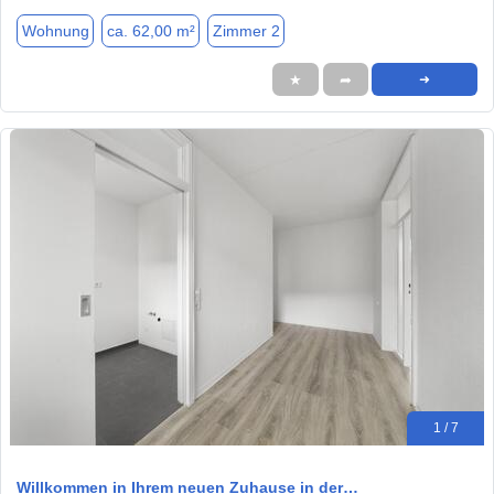
Wohnung
ca. 62,00 m²
Zimmer 2
★
➦
➜
1 / 7
Willkommen in Ihrem neuen Zuhause in der…