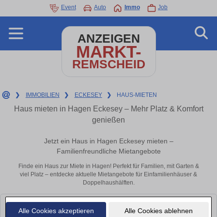
Event
Auto
Immo
Job
ANZEIGEN
MARKT-
REMSCHEID
❯
IMMOBILIEN
❯
ECKESEY
❯
HAUS-MIETEN
Haus mieten in Hagen Eckesey – Mehr Platz & Komfort
genießen
Jetzt ein Haus in Hagen Eckesey mieten –
Familienfreundliche Mietangebote
Finde ein Haus zur Miete in Hagen! Perfekt für Familien, mit Garten &
viel Platz – entdecke aktuelle Mietangebote für Einfamilienhäuser &
Doppelhaushälften.
Leider konnten wir derzeit keine passenden Objekte finden. Schauen Sie
Alle Cookies akzeptieren
Alle Cookies ablehnen
bald wieder vorbei!