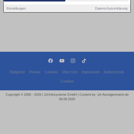
bald wieder vorbei!
Einstellungen
Datenschutzerklärung
Ratgeber
Presse
Lokales
Über Uns
Impressum
Datenschutz
Cookies
Copyright © 2000 - 2026 | 1A Infosysteme GmbH | Content by: 1A-Anzeigenmarkt.de
08.08.2026