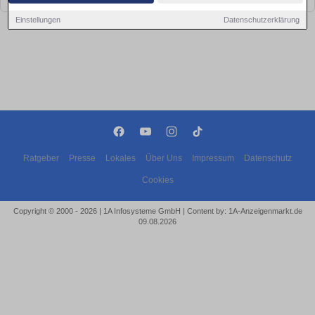
Einstellungen
Datenschutzerklärung
Ratgeber
Presse
Lokales
Über Uns
Impressum
Datenschutz
Cookies
Copyright © 2000 - 2026 | 1A Infosysteme GmbH | Content by: 1A-Anzeigenmarkt.de
09.08.2026