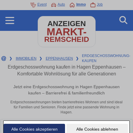
Event
Auto
Immo
Job
ANZEIGEN
MARKT-
REMSCHEID
ERDGESCHOSSWOHNUNG-
❯
IMMOBILIEN
❯
EPPENHAUSEN
❯
KAUFEN
Erdgeschosswohnung kaufen in Hagen Eppenhausen –
Komfortable Wohnlösung für alle Generationen
Jetzt eine Erdgeschosswohnung in Hagen Eppenhausen
kaufen – Barrierefrei & familienfreundlich
Erdgeschosswohnungen bieten barrierefreies Wohnen und sind ideal
für Familien und Senioren. Finde jetzt eine passende Wohnung in
Hagen.
Leider konnten wir derzeit keine passenden Objekte finden. Schauen Sie
Alle Cookies akzeptieren
Alle Cookies ablehnen
bald wieder vorbei!