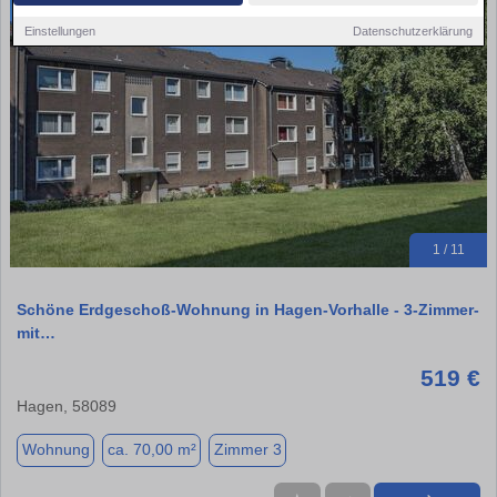
Einstellungen
Datenschutzerklärung
1 / 11
Schöne Erdgeschoß-Wohnung in Hagen-Vorhalle - 3-Zimmer-
mit…
519 €
Hagen, 58089
Wohnung
ca. 70,00 m²
Zimmer 3