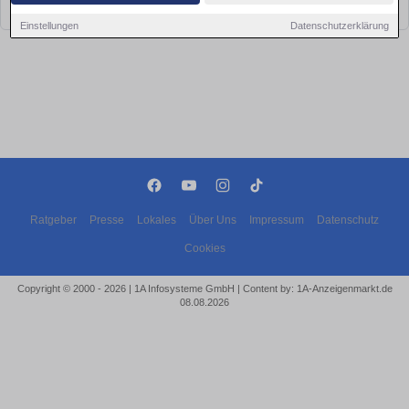
bald wieder vorbei!
Einstellungen
Datenschutzerklärung
Ratgeber
Presse
Lokales
Über Uns
Impressum
Datenschutz
Cookies
Copyright © 2000 - 2026 | 1A Infosysteme GmbH | Content by: 1A-Anzeigenmarkt.de
08.08.2026