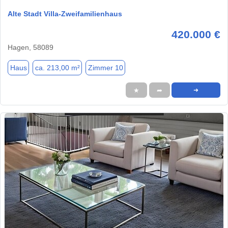
Alte Stadt Villa-Zweifamilienhaus
420.000 €
Hagen, 58089
Haus
ca. 213,00 m²
Zimmer 10
★
➦
➜