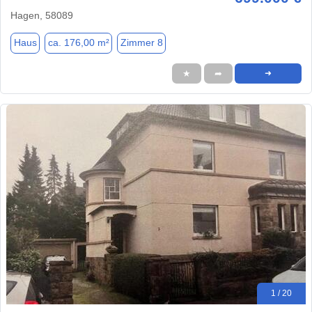
Hagen, 58089
Haus
ca. 176,00 m²
Zimmer 8
★
➦
➜
1 / 20