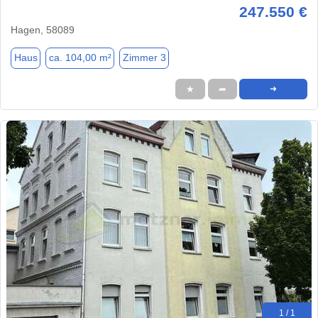
247.550 €
Hagen, 58089
Haus
ca. 104,00 m²
Zimmer 3
★
➦
➜
1 / 1