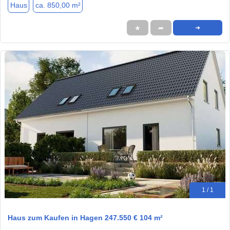
Haus
ca. 850,00 m²
★
➦
➜
1 / 1
Haus zum Kaufen in Hagen 247.550 € 104 m²