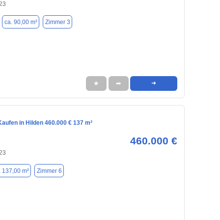
723
ca. 90,00 m²
Zimmer 3
★
➦
➜
aufen in Hilden 460.000 € 137 m²
460.000 €
723
. 137,00 m²
Zimmer 6