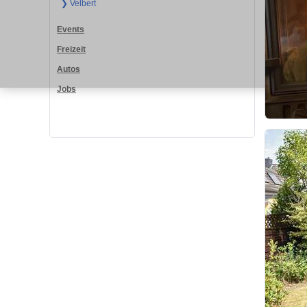
❯ Velbert
Events
Freizeit
Autos
Jobs