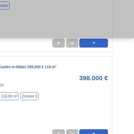
bilie
★
➦
➜
aufen in Hilden 398.000 € 118 m²
398.000 €
724
. 118,00 m²
Zimmer 3
★
➦
➜