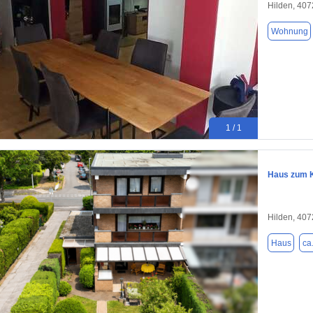
Hilden, 40
Wohnung
1 / 1
Haus zum K
Hilden, 40
Haus
ca