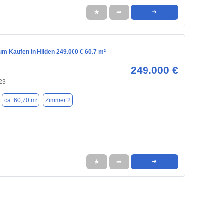
★
➦
➜
m Kaufen in Hilden 249.000 € 60.7 m²
249.000 €
723
ca. 60,70 m²
Zimmer 2
★
➦
➜