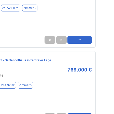
ca. 52,00 m²
Zimmer 2
★
➦
➜
 - Gartenhofhaus in zentraler Lage
769.000 €
724
. 214,92 m²
Zimmer 5