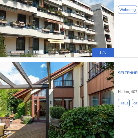
Wohnung
1 / 8
SELTENHEIT
Hilden, 40
Haus
ca