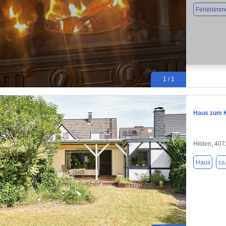
Ferienimmo
1 / 1
Haus zum K
Hilden, 40
Haus
ca