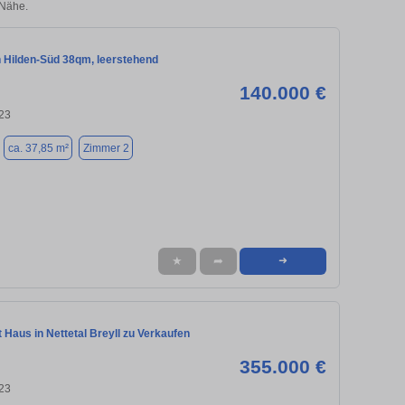
 Nähe.
 Hilden-Süd 38qm, leerstehend
140.000 €
723
ca. 37,85 m²
Zimmer 2
★
➦
➜
t Haus in Nettetal Breyll zu Verkaufen
355.000 €
723