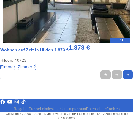
1 / 1
1.873 €
Wohnen auf Zeit in Hilden 1.873 €
Hilden, 40723
Zimmer
Zimmer 2
★
➦
➜
Ratgeber
Presse
Lokales
Über Uns
Impressum
Datenschutz
Cookies
Copyright © 2000 - 2026 | 1A Infosysteme GmbH | Content by: 1A-Anzeigenmarkt.de
07.08.2026