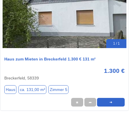
1 / 1
Haus zum Mieten in Breckerfeld 1.300 € 131 m²
1.300 €
Breckerfeld, 58339
Haus
ca. 131,00 m²
Zimmer 5
★
➦
➜