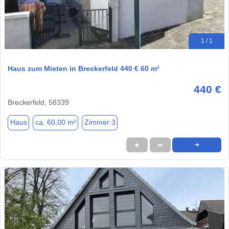
1 / 1
Haus zum Mieten in Breckerfeld 440 € 60 m²
440 €
Breckerfeld, 58339
Haus
ca. 60,00 m²
Zimmer 3
★
➦
➜