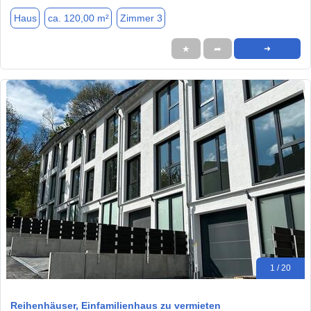
Haus
ca. 120,00 m²
Zimmer 3
★
➦
➜
1 / 20
Reihenhäuser, Einfamilienhaus zu vermieten