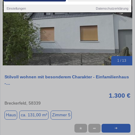
Einstellungen
Datenschutzerklärung
1 / 13
Stilvoll wohnen mit besonderem Charakter - Einfamilienhaus
-…
1.300 €
Breckerfeld, 58339
Haus
ca. 131,00 m²
Zimmer 5
★
➦
➜