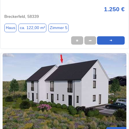
1.250 €
Breckerfeld, 58339
Haus
ca. 122,00 m²
Zimmer 5
★
➦
➜