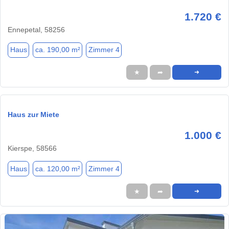
1.720 €
Ennepetal, 58256
Haus
ca. 190,00 m²
Zimmer 4
★
➦
➜
Haus zur Miete
1.000 €
Kierspe, 58566
Haus
ca. 120,00 m²
Zimmer 4
★
➦
➜