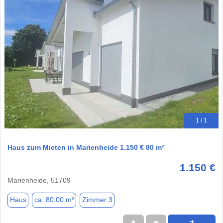
1 / 1
Haus zum Mieten in Marienheide 1.150 € 80 m²
1.150 €
Marienheide, 51709
Haus
ca. 80,00 m²
Zimmer 3
★
➦
➜