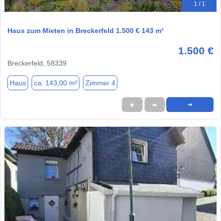
1 / 1
Haus zum Mieten in Breckerfeld 1.500 € 143 m²
1.500 €
Breckerfeld, 58339
Haus
ca. 143,00 m²
Zimmer 4
★
➦
➜