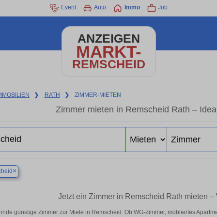
Event
Auto
Immo
Job
ANZEIGEN
MARKT-
REMSCHEID
MMOBILIEN
❯
RATH
❯
ZIMMER-MIETEN
Zimmer mieten in Remscheid Rath – Ideal
×
heid
Jetzt ein Zimmer in Remscheid Rath mieten –
Finde günstige Zimmer zur Miete in Remscheid. Ob WG-Zimmer, möbliertes Apartme