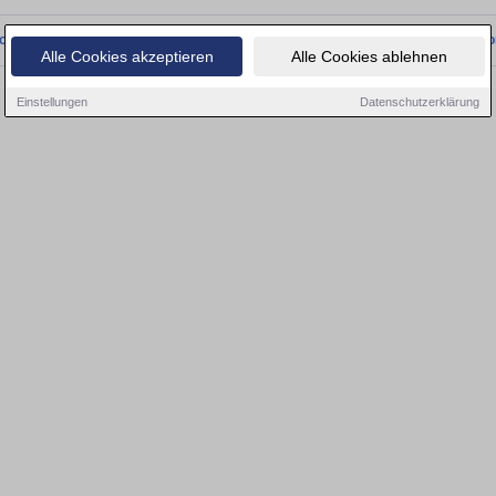
onnten wir derzeit keine passenden Objekte finden. Schauen Sie bald wieder vo
Alle Cookies akzeptieren
Alle Cookies ablehnen
Einstellungen
Datenschutzerklärung