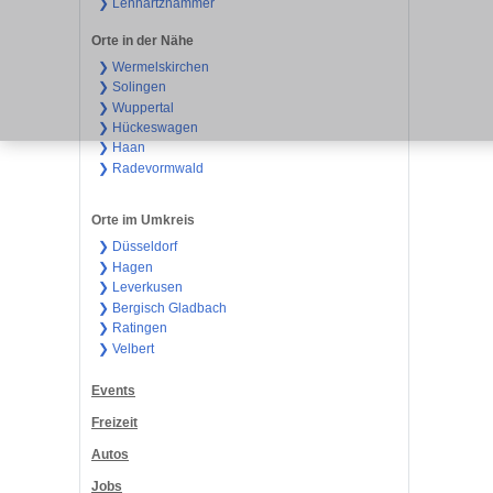
❯ Lenhartzhammer
Orte in der Nähe
❯ Wermelskirchen
❯ Solingen
❯ Wuppertal
❯ Hückeswagen
❯ Haan
❯ Radevormwald
Orte im Umkreis
❯ Düsseldorf
❯ Hagen
❯ Leverkusen
❯ Bergisch Gladbach
❯ Ratingen
❯ Velbert
Events
Freizeit
Autos
Jobs