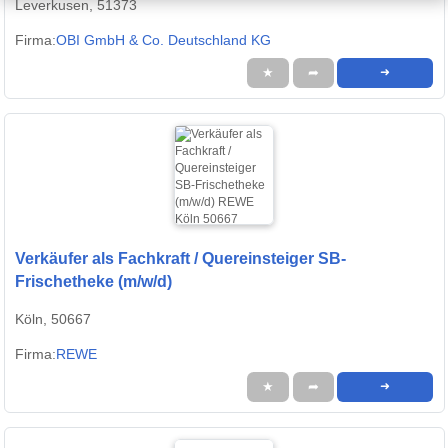
Leverkusen, 51373
Firma:
OBI GmbH & Co. Deutschland KG
★
➦
➜
Verkäufer als Fachkraft / Quereinsteiger SB-
Frischetheke (m/w/d)
Köln, 50667
Firma:
REWE
★
➦
➜