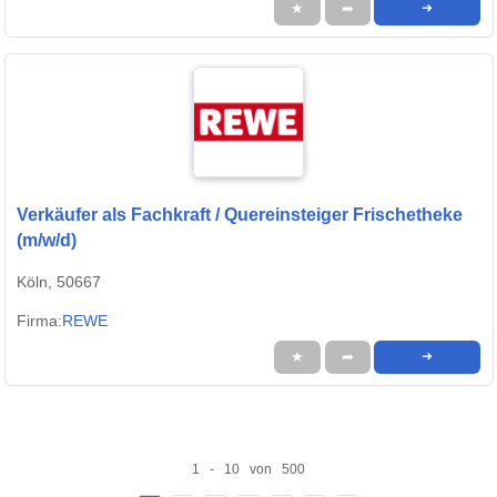
★
➦
➜
Verkäufer als Fachkraft / Quereinsteiger Frischetheke
(m/w/d)
Köln, 50667
Firma:
REWE
★
➦
➜
1 - 10 von 500