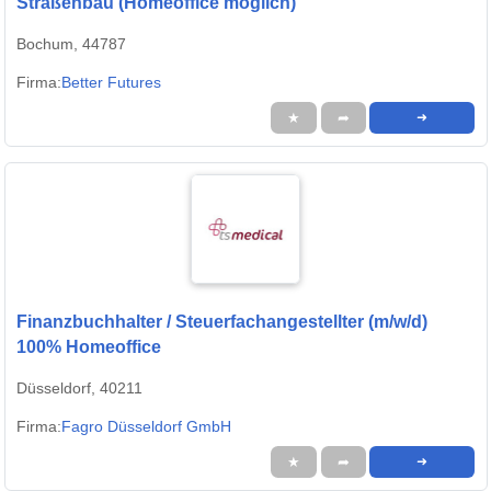
Straßenbau (Homeoffice möglich)
Bochum, 44787
Firma:
Better Futures
★
➦
➜
Finanzbuchhalter / Steuerfachangestellter (m/w/d)
100% Homeoffice
Düsseldorf, 40211
Firma:
Fagro Düsseldorf GmbH
★
➦
➜