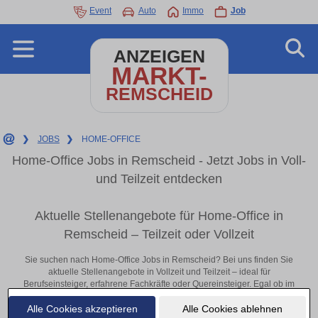
Event
Auto
Immo
Job
ANZEIGEN
MARKT-
REMSCHEID
❯
JOBS
❯
HOME-OFFICE
Home-Office Jobs in Remscheid - Jetzt Jobs in Voll-
und Teilzeit entdecken
Aktuelle Stellenangebote für Home-Office in
Remscheid – Teilzeit oder Vollzeit
Sie suchen nach Home-Office Jobs in Remscheid? Bei uns finden Sie
aktuelle Stellenangebote in Vollzeit und Teilzeit – ideal für
Berufseinsteiger, erfahrene Fachkräfte oder Quereinsteiger. Egal ob im
Büro, vor Ort oder remote: Entdecken Sie jetzt neue Chancen in Ihrer
Alle Cookies akzeptieren
Alle Cookies ablehnen
Region und bewerben Sie sich direkt auf passende Home-Office-Stellen