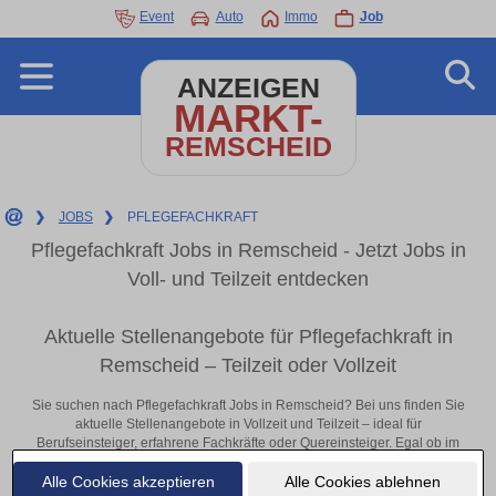
Event
Auto
Immo
Job
ANZEIGEN
MARKT-
REMSCHEID
❯
JOBS
❯
PFLEGEFACHKRAFT
Pflegefachkraft Jobs in Remscheid - Jetzt Jobs in
Voll- und Teilzeit entdecken
Aktuelle Stellenangebote für Pflegefachkraft in
Remscheid – Teilzeit oder Vollzeit
Sie suchen nach Pflegefachkraft Jobs in Remscheid? Bei uns finden Sie
aktuelle Stellenangebote in Vollzeit und Teilzeit – ideal für
Berufseinsteiger, erfahrene Fachkräfte oder Quereinsteiger. Egal ob im
Büro, vor Ort oder remote: Entdecken Sie jetzt neue Chancen in Ihrer
Alle Cookies akzeptieren
Alle Cookies ablehnen
Region und bewerben Sie sich direkt auf passende Pflegefachkraft-