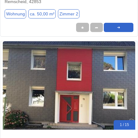
Remscheid, 42853
Wohnung
ca. 50,00 m²
Zimmer 2
★
➦
➜
1 / 15