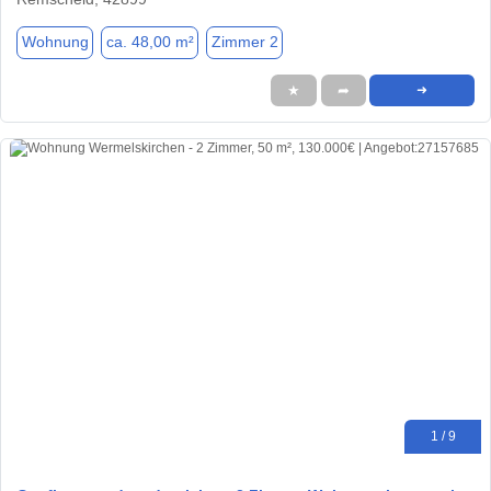
Wohnung
ca. 48,00 m²
Zimmer 2
★
➦
➜
1 / 9