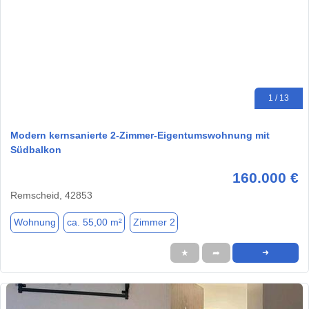
1 / 13
Modern kernsanierte 2-Zimmer-Eigentumswohnung mit
Südbalkon
160.000 €
Remscheid, 42853
Wohnung
ca. 55,00 m²
Zimmer 2
★
➦
➜