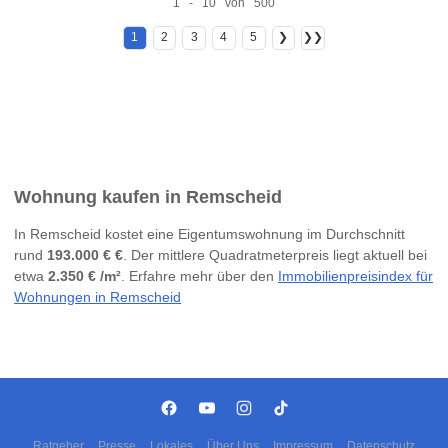
1 - 10 von 500
1
2
3
4
5
❯
❯❯
Wohnung kaufen in Remscheid
In Remscheid kostet eine Eigentumswohnung im Durchschnitt
rund
193.000 € €
. Der mittlere Quadratmeterpreis liegt aktuell bei
etwa
2.350 € /m²
. Erfahre mehr über den
Immobilienpreisindex für
Wohnungen in Remscheid
Ratgeber
Presse
Lokales
Über Uns
Impressum
Datenschutz