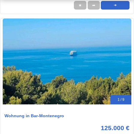
★
➦
➜
1 / 9
Wohnung in Bar-Montenegro
125.000 €