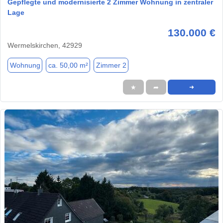
Gepflegte und modernisierte 2 Zimmer Wohnung in zentraler
Lage
130.000 €
Wermelskirchen, 42929
Wohnung
ca. 50,00 m²
Zimmer 2
★
➦
➜