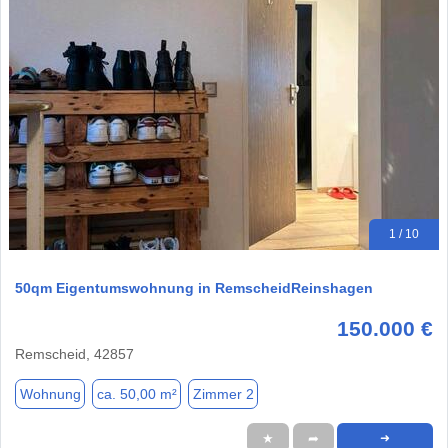
1 / 10
50qm Eigentumswohnung in RemscheidReinshagen
150.000 €
Remscheid, 42857
Wohnung
ca. 50,00 m²
Zimmer 2
★
➦
➜