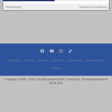
bald wieder vorbei!
Einstellungen
Datenschutzerklärung
Ratgeber
Presse
Lokales
Über Uns
Impressum
Datenschutz
Cookies
Copyright © 2000 - 2026 | 1A Infosysteme GmbH | Content by: 1A-Anzeigenmarkt.de
08.08.2026