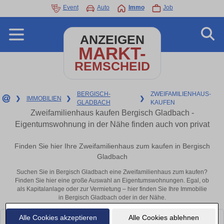
Event
Auto
Immo
Job
ANZEIGEN
MARKT-
REMSCHEID
BERGISCH-
ZWEIFAMILIENHAUS-
❯
IMMOBILIEN
❯
❯
GLADBACH
KAUFEN
Zweifamilienhaus kaufen Bergisch Gladbach -
Eigentumswohnung in der Nähe finden auch von privat
Finden Sie hier Ihre Zweifamilienhaus zum kaufen in Bergisch
Gladbach
Suchen Sie in Bergisch Gladbach eine Zweifamilienhaus zum kaufen?
Finden Sie hier eine große Auswahl an Eigentumswohnungen. Egal, ob
als Kapitalanlage oder zur Vermietung – hier finden Sie Ihre Immobilie
in Bergisch Gladbach oder in der Nähe.
Alle Cookies akzeptieren
Alle Cookies ablehnen
Leider konnten wir derzeit keine passenden Objekte finden. Schauen Sie