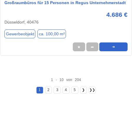
Großraumbüros für 15 Personen in Regus Unternehmerstadt
4.686 €
Düsseldorf, 40476
Gewerbeobjekt
ca. 100,00 m²
★
➦
➜
1 - 10 von 204
1
2
3
4
5
❯
❯❯