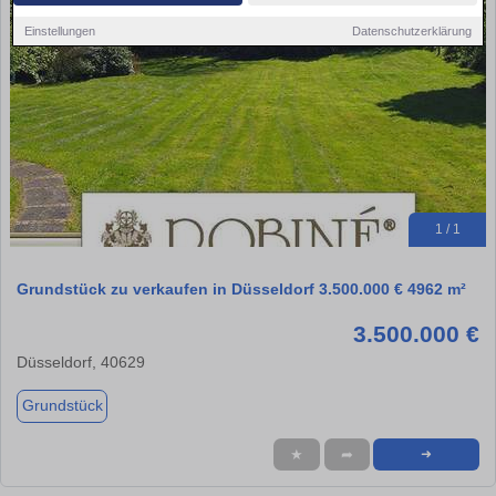
Einstellungen
Datenschutzerklärung
1 / 1
Grundstück zu verkaufen in Düsseldorf 3.500.000 € 4962 m²
3.500.000 €
Düsseldorf, 40629
Grundstück
★
➦
➜