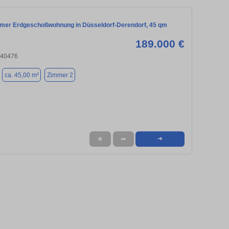
mmer Erdgeschoßwohnung in Düsseldorf-Derendorf, 45 qm
189.000 €
 40476
ca. 45,00 m²
Zimmer 2
★
➦
➜