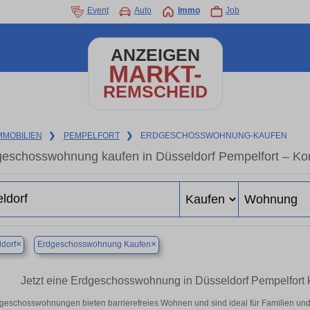
Event
Auto
Immo
Job
ANZEIGEN
MARKT-
REMSCHEID
MMOBILIEN
❯
PEMPELFORT
❯
ERDGESCHOSSWOHNUNG-KAUFEN
eschosswohnung kaufen in Düsseldorf Pempelfort – Kom
×
×
dorf
Erdgeschosswohnung Kaufen
Jetzt eine Erdgeschosswohnung in Düsseldorf Pempelfort ka
geschosswohnungen bieten barrierefreies Wohnen und sind ideal für Familien und