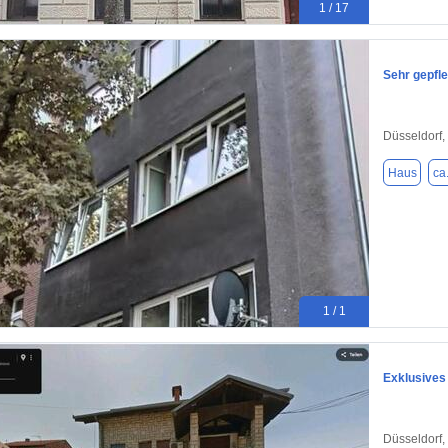
1 / 17
Sehr gepfl
Düsseldorf,
Haus
ca
1 / 1
Exklusives
Düsseldorf,