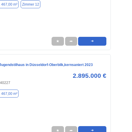
. 467,00 m²
Zimmer 12
★
➦
➜
Jugendstilhaus in Düsseldorf-Oberbilk,kernsaniert 2023
2.895.000 €
 40227
. 467,00 m²
★
➦
➜