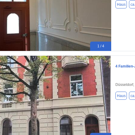
Haus
ca
1 / 4
4 Familien-
Düsseldorf,
Haus
ca