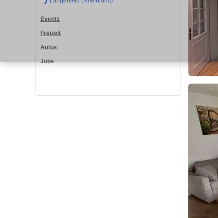
❯ Langenfeld (Rheinland)
Events
Freizeit
Autos
Jobs