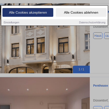
Haus zum K
Alle Cookies akzeptieren
Alle Cookies ablehnen
Einstellungen
Datenschutzerklärung
Düsseldorf,
Haus
ca
1 / 1
Penthouse i
Düsseldorf,