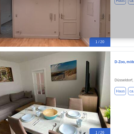
Haus
ca
1 / 20
D-Zoo, möbl
Düsseldorf,
Haus
ca
1 / 26