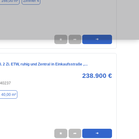
. 168,00 m²
Zimmer 4
★
➦
➜
. 2 Zi. ETW, ruhig und Zentral in Einkaufsstraße ,…
238.900 €
 40237
. 40,00 m²
★
➦
➜