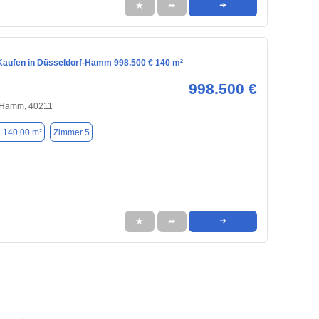
★
➦
➜
aufen in Düsseldorf-Hamm 998.500 € 140 m²
998.500 €
-Hamm, 40211
. 140,00 m²
Zimmer 5
★
➦
➜