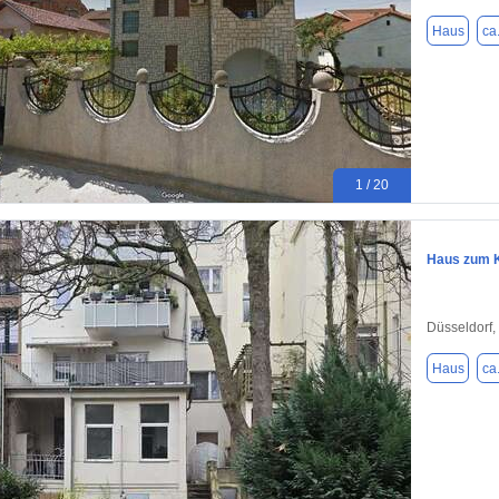
Haus
ca
1 / 20
Haus zum K
Düsseldorf,
Haus
ca