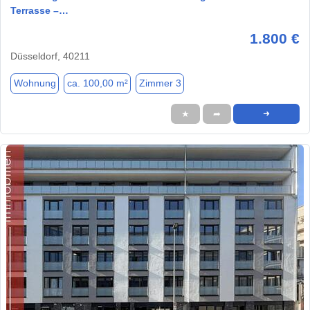
Terrasse –…
1.800 €
Düsseldorf, 40211
Wohnung
ca. 100,00 m²
Zimmer 3
★
➦
➜