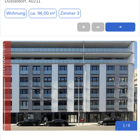
Düsseldorf, 40211
Wohnung
ca. 96,00 m²
Zimmer 3
★
➦
➜
1 / 9