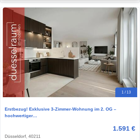
1 / 13
Erstbezug! Exklusive 3-Zimmer-Wohnung im 2. OG –
hochwertiger…
1.591 €
Düsseldorf, 40211