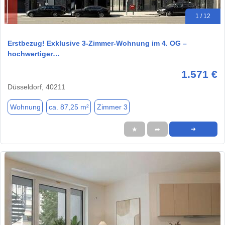
1 / 12
Erstbezug! Exklusive 3-Zimmer-Wohnung im 4. OG –
hochwertiger…
1.571 €
Düsseldorf, 40211
Wohnung
ca. 87,25 m²
Zimmer 3
★
➦
➜