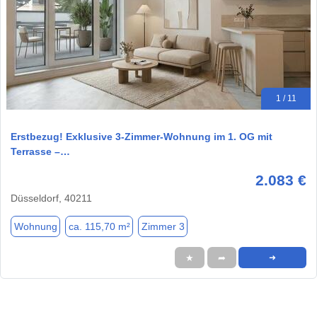
1 / 11
Erstbezug! Exklusive 3-Zimmer-Wohnung im 1. OG mit
Terrasse –…
2.083 €
Düsseldorf, 40211
Wohnung
ca. 115,70 m²
Zimmer 3
★
➦
➜