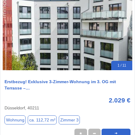
1 / 11
Erstbezug! Exklusive 3-Zimmer-Wohnung im 3. OG mit
Terrasse –…
2.029 €
Düsseldorf, 40211
Wohnung
ca. 112,72 m²
Zimmer 3
★
➦
➜