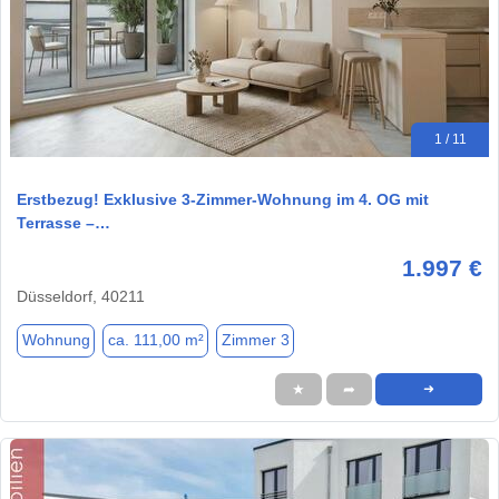
1 / 11
Erstbezug! Exklusive 3-Zimmer-Wohnung im 4. OG mit
Terrasse –…
1.997 €
Düsseldorf, 40211
Wohnung
ca. 111,00 m²
Zimmer 3
★
➦
➜