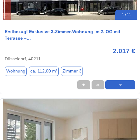
1 / 11
Erstbezug! Exklusive 3-Zimmer-Wohnung im 2. OG mit
Terrasse –…
2.017 €
Düsseldorf, 40211
Wohnung
ca. 112,00 m²
Zimmer 3
★
➦
➜