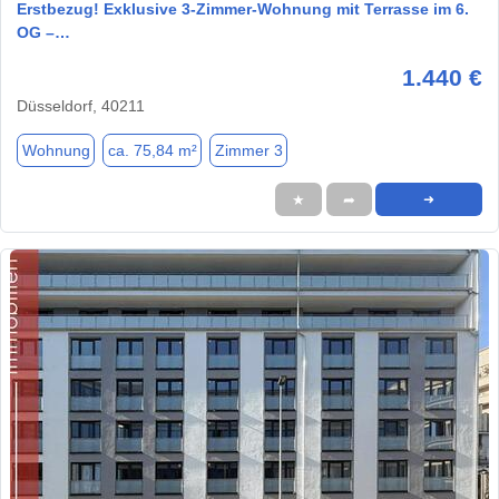
Erstbezug! Exklusive 3-Zimmer-Wohnung mit Terrasse im 6.
OG –…
1.440 €
Düsseldorf, 40211
Wohnung
ca. 75,84 m²
Zimmer 3
★
➦
➜