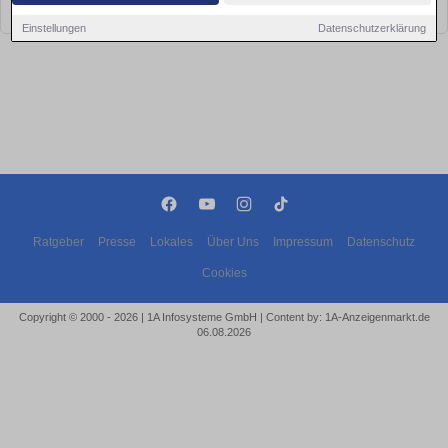
bald wieder vorbei!
Einstellungen
Datenschutzerklärung
Ratgeber
Presse
Lokales
Über Uns
Impressum
Datenschutz
Cookies
Copyright © 2000 - 2026 | 1A Infosysteme GmbH | Content by: 1A-Anzeigenmarkt.de
06.08.2026