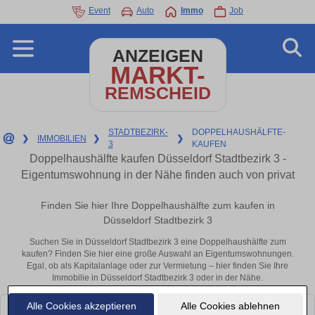
Event
Auto
Immo
Job
ANZEIGEN
MARKT-
REMSCHEID
STADTBEZIRK-
DOPPELHAUSHÄLFTE-
❯
IMMOBILIEN
❯
❯
3
KAUFEN
Doppelhaushälfte kaufen Düsseldorf Stadtbezirk 3 -
Eigentumswohnung in der Nähe finden auch von privat
Finden Sie hier Ihre Doppelhaushälfte zum kaufen in
Düsseldorf Stadtbezirk 3
Suchen Sie in Düsseldorf Stadtbezirk 3 eine Doppelhaushälfte zum
kaufen? Finden Sie hier eine große Auswahl an Eigentumswohnungen.
Egal, ob als Kapitalanlage oder zur Vermietung – hier finden Sie Ihre
Immobilie in Düsseldorf Stadtbezirk 3 oder in der Nähe.
Alle Cookies akzeptieren
Alle Cookies ablehnen
Leider konnten wir derzeit keine passenden Objekte finden. Schauen Sie