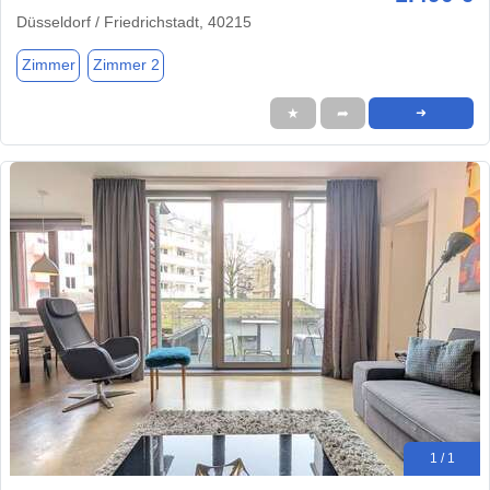
Düsseldorf / Friedrichstadt, 40215
Zimmer
Zimmer 2
★
➦
➜
1 / 1