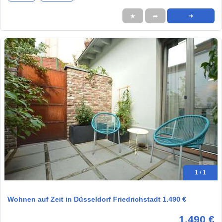
★
➦
➜
1 / 1
Wohnen auf Zeit in Düsseldorf Friedrichstadt 1.490 €
1.490 €