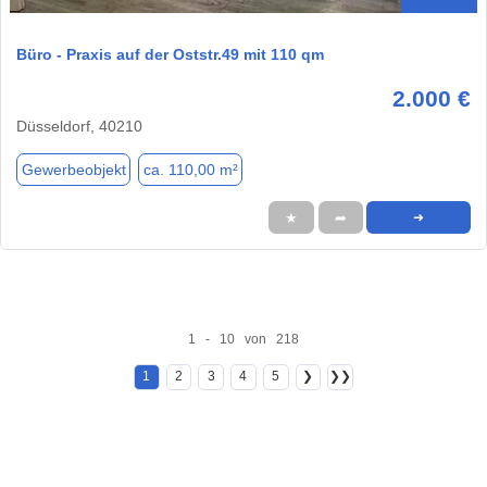
Büro - Praxis auf der Oststr.49 mit 110 qm
2.000 €
Düsseldorf, 40210
Gewerbeobjekt
ca. 110,00 m²
★
➦
➜
1 - 10 von 218
1
2
3
4
5
❯
❯❯