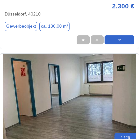
2.300 €
Düsseldorf, 40210
Gewerbeobjekt
ca. 130,00 m²
★
➦
➜
1 / 26