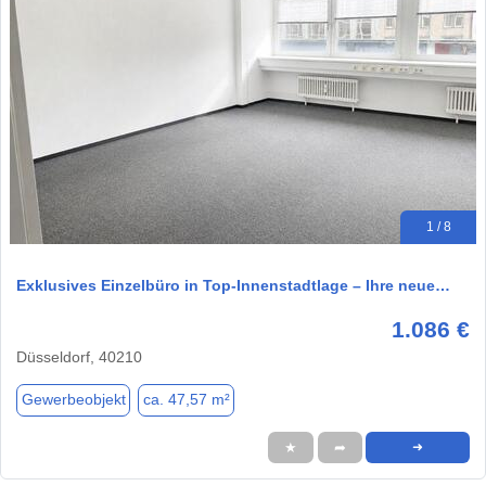
1 / 8
Exklusives Einzelbüro in Top-Innenstadtlage – Ihre neue…
1.086 €
Düsseldorf, 40210
Gewerbeobjekt
ca. 47,57 m²
★
➦
➜