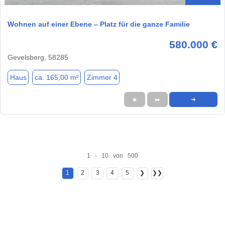
Wohnen auf einer Ebene – Platz für die ganze Familie
580.000 €
Gevelsberg, 58285
Haus
ca. 165,00 m²
Zimmer 4
★
➦
➜
1 - 10 von 500
1
2
3
4
5
❯
❯❯