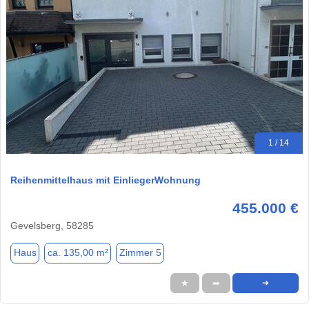
1 / 14
Reihenmittelhaus mit EinliegerWohnung
455.000 €
Gevelsberg, 58285
Haus
ca. 135,00 m²
Zimmer 5
★
➦
➜