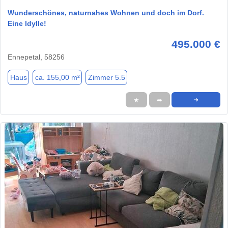
Wunderschönes, naturnahes Wohnen und doch im Dorf.
Eine Idylle!
495.000 €
Ennepetal, 58256
Haus
ca. 155,00 m²
Zimmer 5.5
★
➦
➜