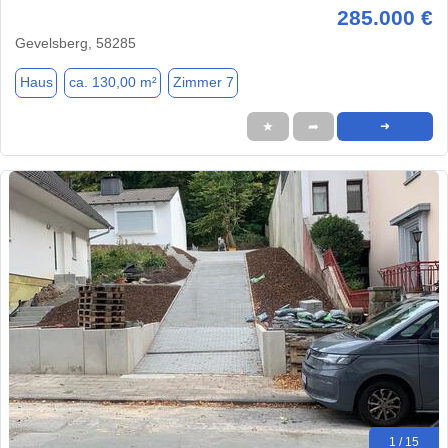
285.000 €
Gevelsberg, 58285
Haus
ca. 130,00 m²
Zimmer 7
★
➦
➜
1 / 15