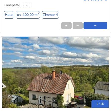
Ennepetal, 58256
Haus
ca. 100,00 m²
Zimmer 4
★
➦
➜
1 / 15