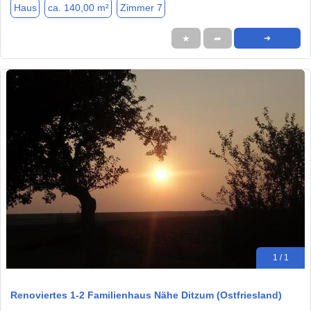
Haus
ca. 140,00 m²
Zimmer 7
★
➦
➜
1 / 1
Renoviertes 1-2 Familienhaus Nähe Ditzum (Ostfriesland)