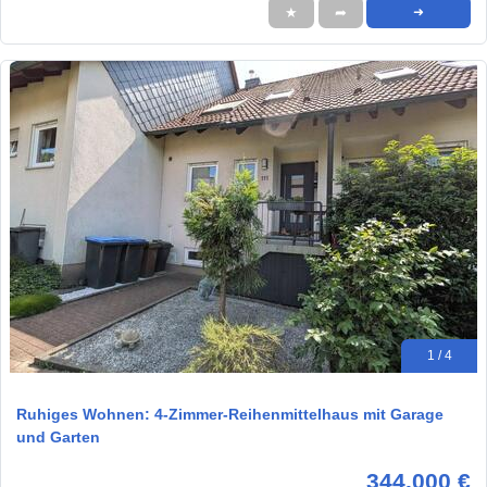
★
➦
➜
1 / 4
Ruhiges Wohnen: 4-Zimmer-Reihenmittelhaus mit Garage
und Garten
344.000 €