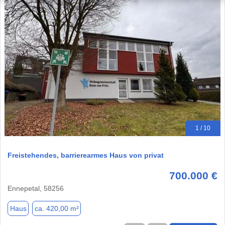
1 / 10
Freistehendes, barrierearmes Haus von privat
700.000 €
Ennepetal, 58256
Haus
ca. 420,00 m²