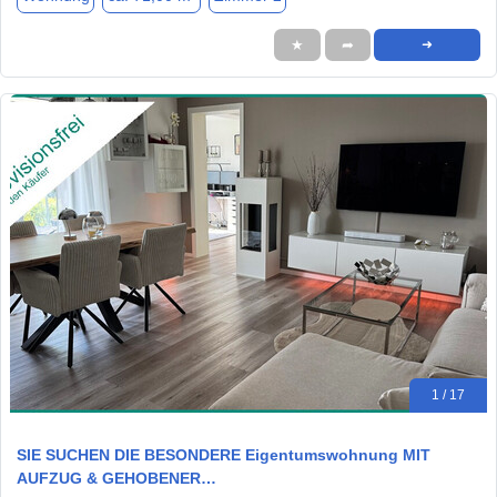
★
➦
➜
1 / 17
SIE SUCHEN DIE BESONDERE Eigentumswohnung MIT
AUFZUG & GEHOBENER…