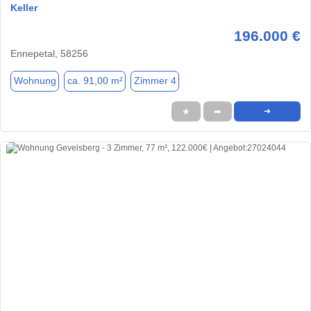
Keller
196.000 €
Ennepetal, 58256
Wohnung
ca. 91,00 m²
Zimmer 4
★
➦
➜