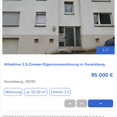
1 / 7
Attraktive 2,5-Zimmer-Eigentumswohnung in Gevelsberg
95.000 €
Gevelsberg, 58285
Wohnung
ca. 52,00 m²
Zimmer 2.5
★
➦
➜