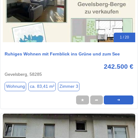
1 / 20
Ruhiges Wohnen mit Fernblick ins Grüne und zum See
242.500 €
Gevelsberg, 58285
Wohnung
ca. 83,41 m²
Zimmer 3
★
➦
➜