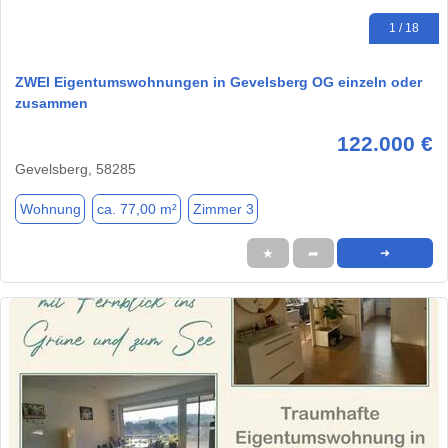
1 / 18
ZWEI Eigentumswohnungen in Gevelsberg OG einzeln oder
zusammen
122.000 €
Gevelsberg, 58285
Wohnung
ca. 77,00 m²
Zimmer 3
★
➦
➜