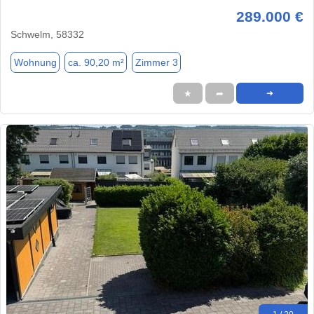
289.000 €
Schwelm, 58332
Wohnung
ca. 90,20 m²
Zimmer 3
★
➦
➜