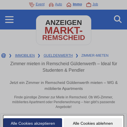
Event
Auto
Immo
Job
ANZEIGEN
MARKT-
REMSCHEID
❯
IMMOBILIEN
❯
GUELDENWERTH
❯
ZIMMER-MIETEN
Zimmer mieten in Remscheid Güldenwerth – Ideal für
Studenten & Pendler
Jetzt ein Zimmer in Remscheid Güldenwerth mieten – WG &
möblierte Apartments
Finde günstige Zimmer zur Miete in Remscheid. Ob WG-Zimmer,
möbliertes Apartment oder Pendlerwohnung – hier gibt’s passende
Angebote!
Leider konnten wir derzeit keine passenden Objekte finden. Schauen Sie
Alle Cookies akzeptieren
Alle Cookies ablehnen
bald wieder vorbei!