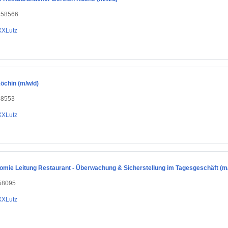
, 58566
XXLutz
öchin (m/w/d)
58553
XXLutz
omie Leitung Restaurant - Überwachung & Sicherstellung im Tagesgeschäft (m
58095
XXLutz