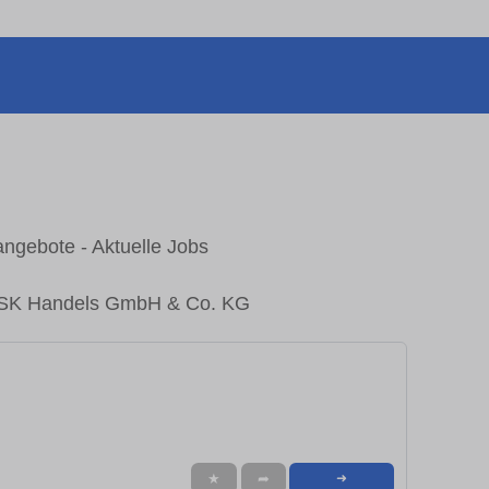
gebote - Aktuelle Jobs
 BDSK Handels GmbH & Co. KG
★
➦
➜