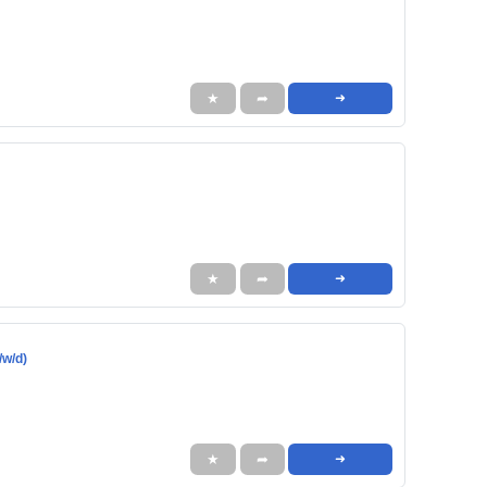
★
➦
➜
★
➦
➜
/w/d)
★
➦
➜