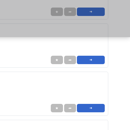
★
➦
➜
★
➦
➜
★
➦
➜