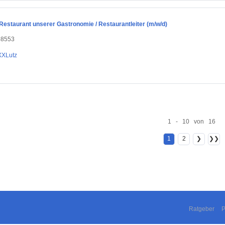
Restaurant unserer Gastronomie / Restaurantleiter (m/w/d)
58553
XXLutz
1 - 10 von 16
1
2
❯
❯❯
Ratgeber
P