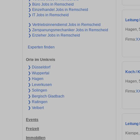
❯ Büro Jobs in Remscheid
❯ Einzelhandel Jobs in Remscheid
❯ IT Jobs in Remscheid
Leitung 
❯ Vertriebsinnendienst Jobs in Remscheid
Hagen, 
❯ Zerspanungsmechaniker Jobs in Remscheid
❯ Erzieher Jobs in Remscheid
Firma:
X
Experten finden
Orte im Umkreis
❯ Düsseldorf
Koch / K
❯ Wuppertal
❯ Hagen
Hagen, 
❯ Leverkusen
❯ Solingen
Firma:
X
❯ Bergisch Gladbach
❯ Ratingen
❯ Velbert
Events
Leitung 
Freizeit
Kierspe
Immobilien