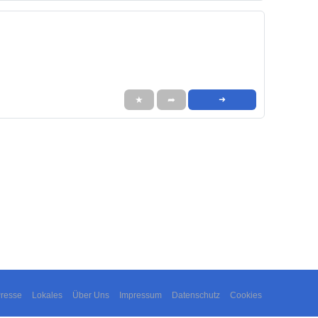
★
➦
➜
resse
Lokales
Über Uns
Impressum
Datenschutz
Cookies