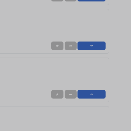
★
➦
➜
★
➦
➜