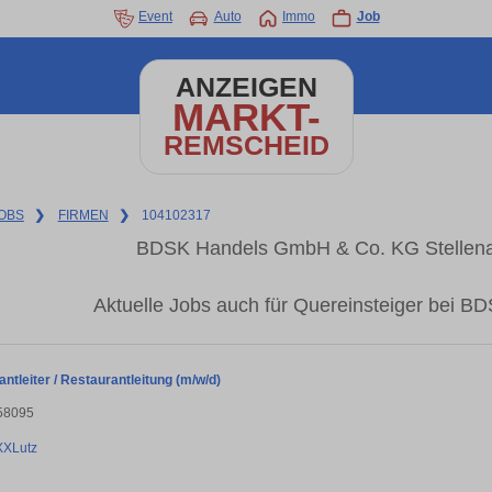
Event
Auto
Immo
Job
ANZEIGEN
MARKT-
REMSCHEID
OBS
❯
FIRMEN
❯
104102317
BDSK Handels GmbH & Co. KG Stellenan
Aktuelle Jobs auch für Quereinsteiger bei
ntleiter / Restaurantleitung (m/w/d)
58095
XXLutz