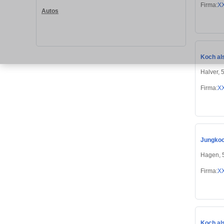
Firma:
X
Autos
Koch al
Halver, 
Firma:
X
Jungkoch
Hagen, 
Firma:
X
Koch al