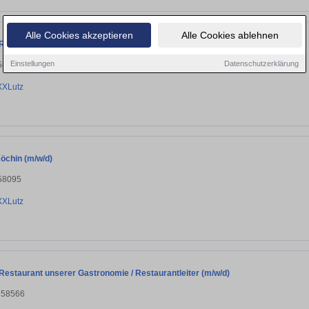
Alle Cookies akzeptieren
Alle Cookies ablehnen
Restaurant unserer Gastronomie / Restaurantleiter (m/w/d)
Einstellungen
Datenschutzerklärung
58095
XXLutz
öchin (m/w/d)
58095
XXLutz
Restaurant unserer Gastronomie / Restaurantleiter (m/w/d)
, 58566