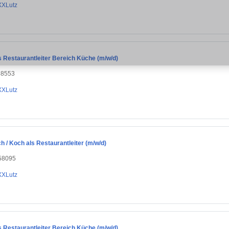
XXLutz
s Restaurantleiter Bereich Küche (m/w/d)
58553
XXLutz
 / Koch als Restaurantleiter (m/w/d)
58095
XXLutz
s Restaurantleiter Bereich Küche (m/w/d)