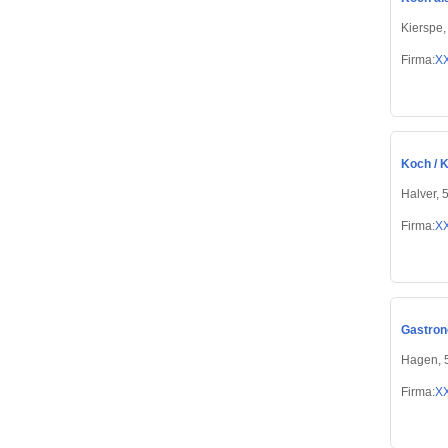
Kierspe
Firma:
X
Koch / K
Halver, 
Firma:
X
Gastron
Hagen, 
Firma:
X