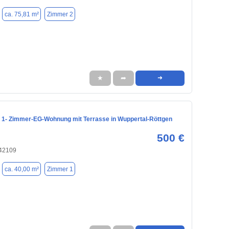
ca. 75,81 m²
Zimmer 2
★
➦
➜
 1- Zimmer-EG-Wohnung mit Terrasse in Wuppertal-Röttgen
500 €
 42109
ca. 40,00 m²
Zimmer 1