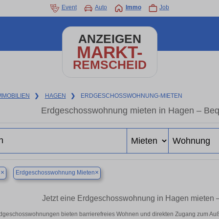
Event
Auto
Immo
Job
ANZEIGEN
MARKT-
REMSCHEID
MMOBILIEN
❯
HAGEN
❯
ERDGESCHOSSWOHNUNG-MIETEN
Erdgeschosswohnung mieten in Hagen – Be
×
×
n
Erdgeschosswohnung Mieten
Jetzt eine Erdgeschosswohnung in Hagen mieten – 
dgeschosswohnungen bieten barrierefreies Wohnen und direkten Zugang zum Auß