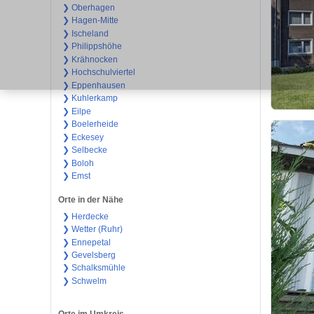
❯ Oberhagen
❯ Hagen-Mitte
❯ Ischeland
❯ Philippshöhe
❯ Krähnocken
❯ Hochschulviertel
❯ Eppenhausen
❯ Kuhlerkamp
❯ Eilpe
❯ Boelerheide
❯ Eckesey
❯ Selbecke
❯ Boloh
❯ Emst
Orte in der Nähe
❯ Herdecke
❯ Wetter (Ruhr)
❯ Ennepetal
❯ Gevelsberg
❯ Schalksmühle
❯ Schwelm