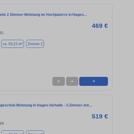
eite 2 Zimmer-Wohnung im Hochpaterre in Hagen…
469 €
91
ca. 59,23 m²
Zimmer 2
★
➦
➜
geschoß-Wohnung in Hagen-Vorhalle - 3-Zimmer-mit…
519 €
89