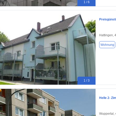
1 / 6
Preisgünst
Hattingen, 
Wohnung
1 / 3
Helle 2- Z
Wuppertal,