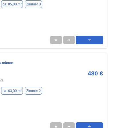
ca. 85,00 m²
Zimmer 3
★
➦
➜
u mieten
480 €
53
ca. 63,00 m²
Zimmer 2
★
➦
➜