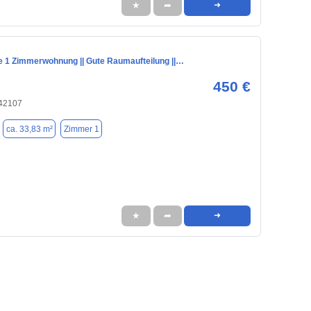
★
➦
➜
e 1 Zimmerwohnung || Gute Raumaufteilung ||…
450 €
 42107
ca. 33,83 m²
Zimmer 1
★
➦
➜