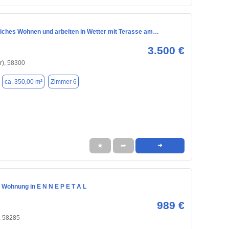
liches Wohnen und arbeiten in Wetter mit Terasse am…
3.500 €
r), 58300
ca. 350,00 m²
Zimmer 6
★
➦
➜
 Wohnung in E N N E P E T A L
989 €
, 58285