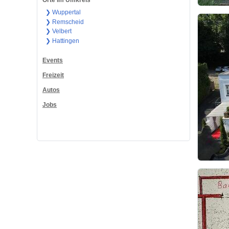
Orte im Umkreis
❯ Wuppertal
❯ Remscheid
❯ Velbert
❯ Hattingen
Events
Freizeit
Autos
Jobs