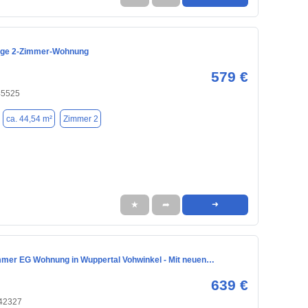
ige 2-Zimmer-Wohnung
579 €
45525
ca. 44,54 m²
Zimmer 2
★
➦
➜
immer EG Wohnung in Wuppertal Vohwinkel - Mit neuen…
639 €
 42327