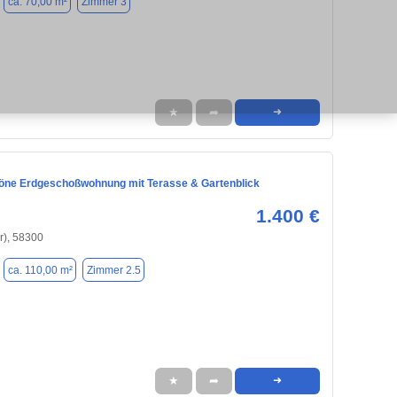
ca. 70,00 m²
Zimmer 3
★
➦
➜
ne Erdgeschoßwohnung mit Terasse & Gartenblick
1.400 €
r), 58300
ca. 110,00 m²
Zimmer 2.5
★
➦
➜